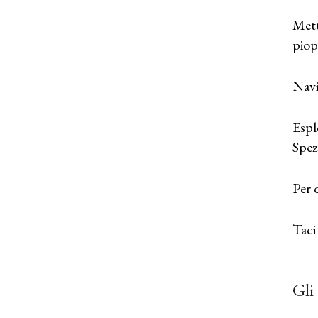
Mett
piop
Navi
Espl
Spezi
Per 
Taci
Gli 