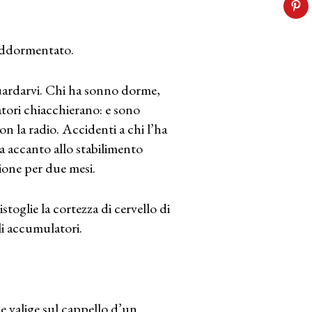
 addormentato.
guardarvi. Chi ha sonno dorme,
atori chiacchierano: e sono
on la radio. Accidenti a chi l’ha
ia accanto allo stabilimento
ione per due mesi.
toglie la cortezza di cervello di
li accumulatori.
e valige sul cappello d’un