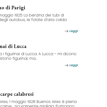
o di Parigi
 maggio 1925 La benzina dei tubi di
degli autobus, le folate d’aria calda
Leggi
inai di Lucca
a i figurinai di Lucca. A Lucca - mi dicono
stono figurinai; ma...
Leggi
carpe calabresi
ires, 1 maggio 1928 Buenos Aires è piena
ascarpe : sicuramente migliaia. Purtroppo