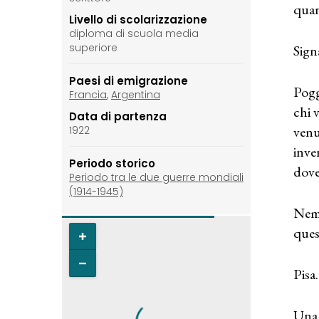
quan
Livello di scolarizzazione
diploma di scuola media
superiore
Sign
Paesi di emigrazione
Pogg
Francia
,
Argentina
chi 
Data di partenza
venu
1922
inve
Periodo storico
dove
Periodo tra le due guerre mondiali
(1914-1945)
Nemm
ques
Pisa.
Una 