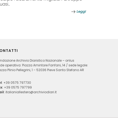
uasi...
Leggi
ONTATTI
ndazione Archivio Diaristico Nazionale – onlus
de operativa: Piazza Amintore Fanfani, 14 / sede legale:
azza Plinio Pellegrini, 1 – 52036 Pieve Santo Stefano AR
l
: +39 0575 797730
ax
: +39 0575 797799
ail
:
italianiallestero@archiviodiari.it