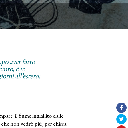
po aver fatto
iuto, è in
orni all’estero:
pare: il fiume ingiallito dalle
i che non vedrò più, per chissà