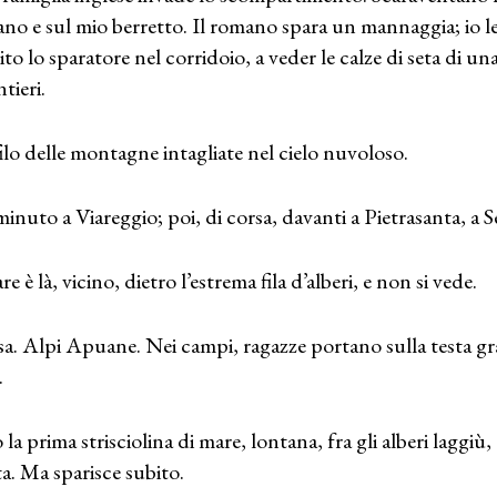
no e sul mio berretto. Il romano spara un mannaggia; io levo
vito lo sparatore nel corridoio, a veder le calze di seta di u
tieri.
ilo delle montagne intagliate nel cielo nuvoloso.
inuto a Viareggio; poi, di corsa, davanti a Pietrasanta, a S
re è là, vicino, dietro l’estrema fila d’alberi, e non si vede.
a. Alpi Apuane. Nei campi, ragazze portano sulla testa gra
.
 la prima strisciolina di mare, lontana, fra gli alberi laggiù
ta. Ma sparisce subito.