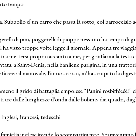
to tempo.
a. Subbolìo d’un carro che passa là sotto, col barrocciaio
erelli di pini, poggerelli di pioppi: nessuno ha tempo di 
vi ha visto troppe volte legge il giornale. Appena tre viaggi
ti a mettersi proprio accanto a me, per gonfiarmi la testa c
ntata: a Saint-Denis, nella banlieue parigina, in una trattor
 facevo il manovale, l’anno scorso, m’ha sciupato la digest
eno il grido di battaglia empolese “Panini rosbifféééé!” dis
ti tre dalle lunghezze d’onda dalle bobine, dai quadri, dag
 Inglesi, francesi, tedeschi.
famiglia inglese invade lo scompartimento. Scaraventano l