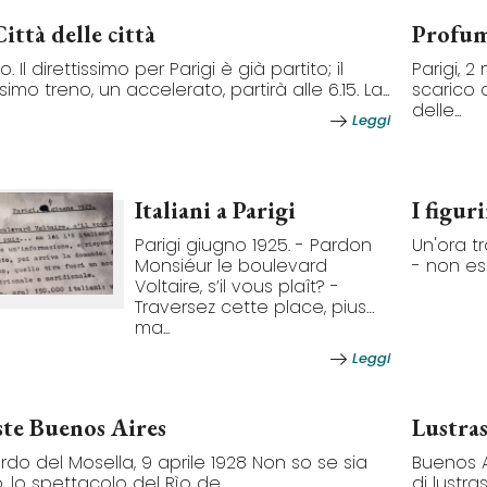
ittà delle città
Profum
o. Il direttissimo per Parigi è già partito; il
Parigi, 2
imo treno, un accelerato, partirà alle 6.15. La...
scarico 
delle...
Leggi
Italiani a Parigi
I figur
Parigi giugno 1925. - Pardon
Un'ora tr
Monsiéur le boulevard
- non esi
Voltaire, s’il vous plaît? -
Traversez cette place, pius…
ma...
Leggi
ste Buenos Aires
Lustras
rdo del Mosella, 9 aprile 1928 Non so se sia
Buenos A
o, lo spettacolo del Rìo de...
di lustr