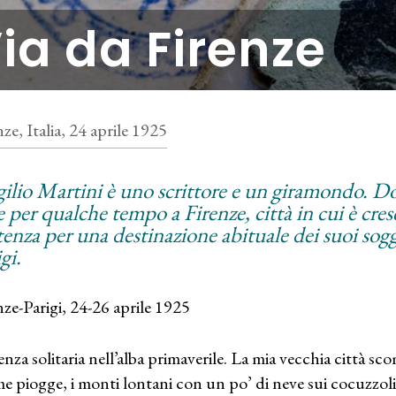
ia da Firenze
nze, Italia, 24 aprile 1925
gilio Martini è uno scrittore e un giramondo. Do
 per qualche tempo a Firenze, città in cui è cresc
tenza per una destinazione abituale dei suoi soggi
gi.
nze-Parigi, 24-26 aprile 1925
enza solitaria nell’alba primaverile. La mia vecchia città scom
me piogge, i monti lontani con un po’ di neve sui cocuzzol