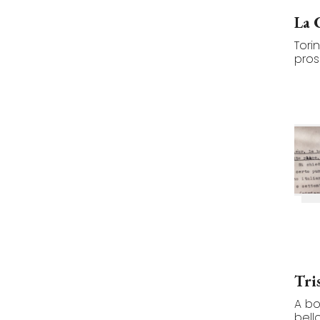
La C
Torin
pross
Tri
A bo
bell