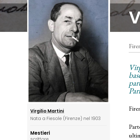
V
Fire
Vir
base
par
Pari
Fire
Virgilio Martini
Nata a Fiesole (Firenze) nel 1903
Part
Mestieri
ulti
scrittore