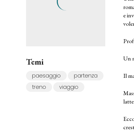
roma
e in
volen
Prof
Un m
Temi
paesaggio
partenza
Il ma
treno
viaggio
Mass
latte
Ecco
cres