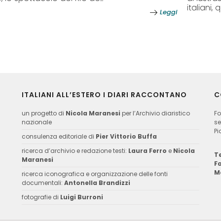
italiani, q
Leggi
ITALIANI ALL’ESTERO I DIARI RACCONTANO
C
un progetto di
Nicola Maranesi
per l’Archivio diaristico
Fo
nazionale
se
Pi
consulenza editoriale di
Pier Vittorio Buffa
ricerca d’archivio e redazione testi:
Laura Ferro
e
Nicola
Te
Maranesi
F
M
ricerca iconografica e organizzazione delle fonti
documentali:
Antonella Brandizzi
fotografie di
Luigi Burroni