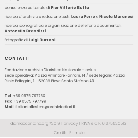
consulenza editoriale di
Pier Vittorio Buffa
ricerca d’archivio e redazione testi:
Laura Ferro
e
Nicola Maranesi
ricerca iconografica e organizzazione delle fonti documentali:
Antonella Brandizzi
fotografie di
Luigi Burroni
CONTATTI
Fondazione Archivio Diaristico Nazionale – onlus
sede operativa: Piazza Amintore Fanfani, 14 / sede legale: Piazza
Plinio Pellegrini, 1 – 52036 Pieve Santo Stefano AR
Tel
: +39 0575 797730
Fax
: +39 0575 797799
Mail
:
italianiallestero@archiviodiari.it
idiariraccontano.org ®2019 |
privacy
| P.IVA e C.F. 01375620513 |
Credits:
Esimple