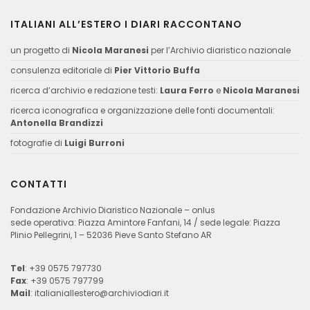
ITALIANI ALL’ESTERO I DIARI RACCONTANO
un progetto di
Nicola Maranesi
per l’Archivio diaristico nazionale
consulenza editoriale di
Pier Vittorio Buffa
ricerca d’archivio e redazione testi:
Laura Ferro
e
Nicola Maranesi
ricerca iconografica e organizzazione delle fonti documentali:
Antonella Brandizzi
fotografie di
Luigi Burroni
CONTATTI
Fondazione Archivio Diaristico Nazionale – onlus
sede operativa: Piazza Amintore Fanfani, 14 / sede legale: Piazza
Plinio Pellegrini, 1 – 52036 Pieve Santo Stefano AR
Tel
: +39 0575 797730
Fax
: +39 0575 797799
Mail
:
italianiallestero@archiviodiari.it