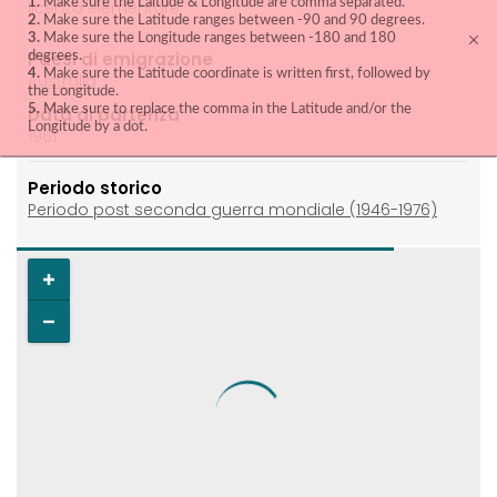
1.
Make sure the Laitude & Longitude are comma separated.
licenza elementare
2.
Make sure the Latitude ranges between -90 and 90 degrees.
3.
Make sure the Longitude ranges between -180 and 180
Paesi di emigrazione
degrees.
4.
Make sure the Latitude coordinate is written first, followed by
Australia
the Longitude.
5.
Make sure to replace the comma in the Latitude and/or the
Data di partenza
Longitude by a dot.
1961
Periodo storico
Periodo post seconda guerra mondiale (1946-1976)