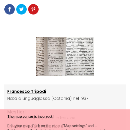
Francesco Tripodi
Nata a Linguaglossa (Catania) nel 1937
Mestieri
muratore, impiegato alle ferrovie
The map center is incorrect!
Livello di scolarizzazione
Edit your map. Click on the menu
"Map settings"
and ...