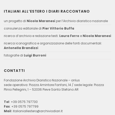
ITALIANI ALL’ESTERO I DIARI RACCONTANO
un progetto di
Nicola Maranesi
per l’Archivio diaristico nazionale
consulenza editoriale di
Pier Vittorio Buffa
ricerca d’archivio e redazione testi:
Laura Ferro
e
Nicola Maranesi
ricerca iconografica e organizzazione delle fonti documentali:
Antonella Brandizzi
fotografie di
Luigi Burroni
CONTATTI
Fondazione Archivio Diaristico Nazionale – onlus
sede operativa: Piazza Amintore Fanfani, 14 / sede legale: Piazza
Plinio Pellegrini, 1 – 52036 Pieve Santo Stefano AR
Tel
: +39 0575 797730
Fax
: +39 0575 797799
Mail
:
italianiallestero@archiviodiari.it