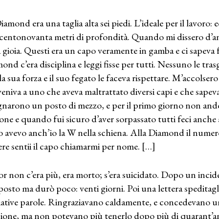
iamond era una taglia alta sei piedi. L’ideale per il lavoro: 
centonovanta metri di profondità. Quando mi dissero d’and
a gioia. Questi era un capo veramente in gamba e ci sapeva 
ond c’era disciplina e leggi fisse per tutti. Nessuno le tr
la sua forza e il suo fegato le faceva rispettare. M’accolsero 
eniva a uno che aveva maltrattato diversi capi e che sapev
gnarono un posto di mezzo, e per il primo giorno non andò
one e quando fui sicuro d’aver sorpassato tutti feci anche 
 avevo anch’io la W nella schiena. Alla Diamond il numer
ere sentii il capo chiamarmi per nome. […]
or non c’era più, era morto; s’era suicidato. Dopo un incide
posto ma durò poco: venti giorni. Poi una lettera speditagli
iative parole. Ringraziavano caldamente, e concedevano u
ione, ma non potevano più tenerlo dopo più di quarant’an