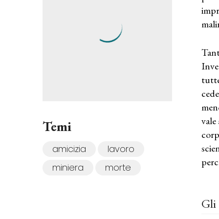
impr
mali
Tant
Inve
tutt
cede
meno
vale
Temi
corp
scie
amicizia
lavoro
perc
miniera
morte
Gli 