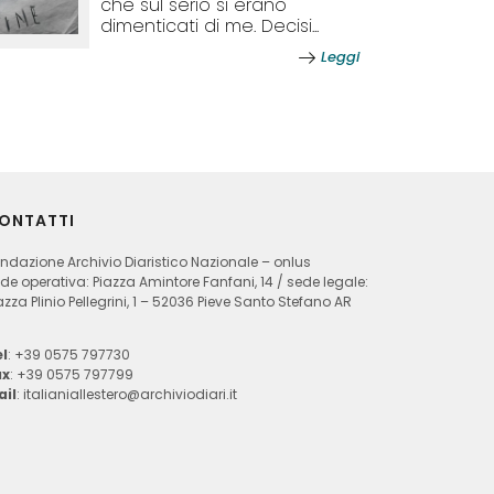
che sul serio si erano
dimenticati di me. Decisi...
Leggi
ONTATTI
ndazione Archivio Diaristico Nazionale – onlus
de operativa: Piazza Amintore Fanfani, 14 / sede legale:
azza Plinio Pellegrini, 1 – 52036 Pieve Santo Stefano AR
l
: +39 0575 797730
ax
: +39 0575 797799
ail
:
italianiallestero@archiviodiari.it