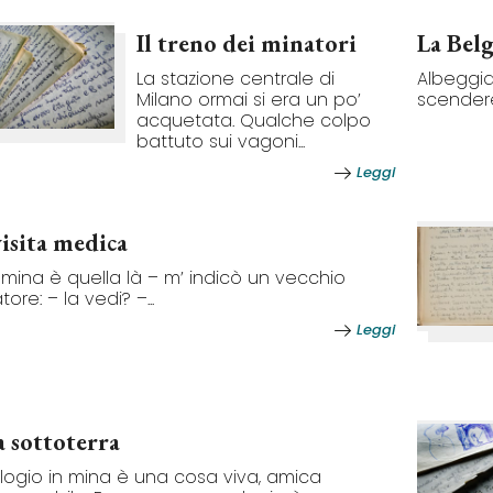
Il treno dei minatori
La Bel
La stazione centrale di
Albeggia
Milano ormai si era un po’
scendere
acquetata. Qualche colpo
battuto sui vagoni...
Leggi
visita medica
 mina è quella là – m’ indicò un vecchio
ore: – la vedi? –...
Leggi
a sottoterra
ologio in mina è una cosa viva, amica