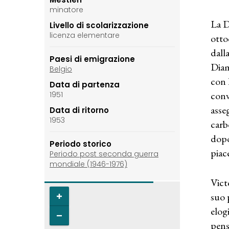
minatore
La D
Livello di scolarizzazione
licenza elementare
otto
dall
Paesi di emigrazione
Diam
Belgio
con 
Data di partenza
conv
1951
asse
Data di ritorno
1953
carb
dopo
Periodo storico
piac
Periodo post seconda guerra
mondiale (1946-1976)
Vict
suo 
elog
pens