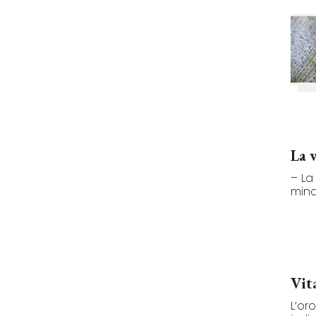
La 
– La
minat
Vit
L’or