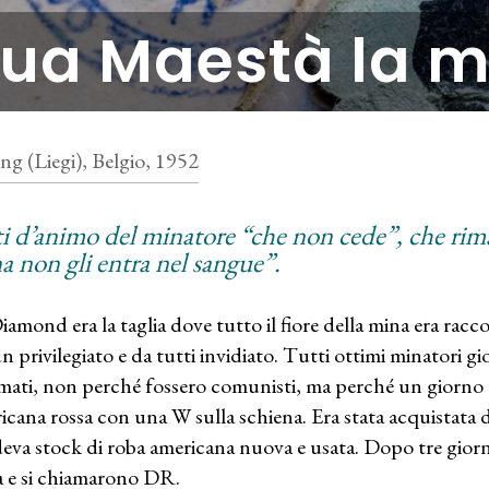
ua Maestà la m
ing (Liegi), Belgio, 1952
ti d’animo del minatore “che non cede”, che rim
a non gli entra nel sangue”.
iamond era la taglia dove tutto il fiore della mina era rac
n privilegiato e da tutti invidiato. Tutti ottimi minatori gio
mati, non perché fossero comunisti, ma perché un giorno 
icana rossa con una W sulla schiena. Era stata acquistata d
eva stock di roba americana nuova e usata. Dopo tre giorni
a e si chiamarono DR.