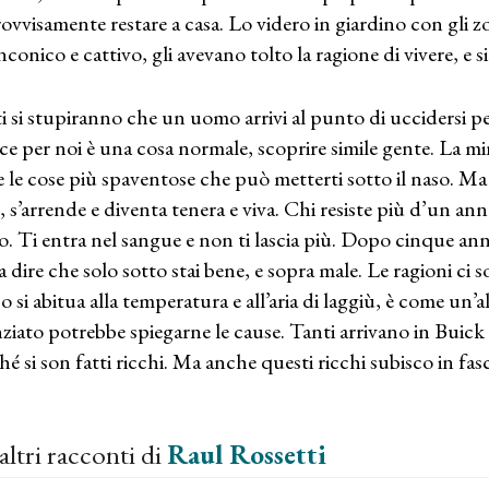
ovvisamente restare a casa. Lo videro in giardino con gli zo
nconico e cattivo, gli avevano tolto la ragione di vivere, e 
i si stupiranno che un uomo arrivi al punto di uccidersi p
ce per noi è una cosa normale, scoprire simile gente. La mi
e le cose più spaventose che può metterti sotto il naso.
, s’arrende e diventa tenera e viva. Chi resiste più d’un a
. Ti entra nel sangue e non ti lascia più. Dopo cinque anni 
 a dire che solo sotto stai bene, e sopra male. Le ragioni ci
o si abitua alla temperatura e all’aria di laggiù, è come un’a
nziato potrebbe spiegarne le cause. Tanti arrivano in Buick 
hé si son fatti ricchi. Ma anche questi ricchi subisco in fa
altri racconti di
Raul Rossetti