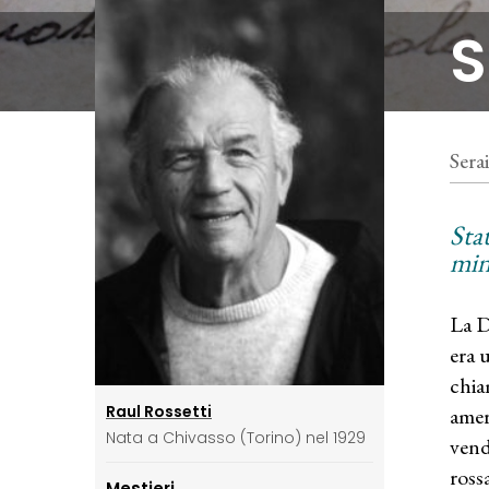
S
Sera
Sta
min
La D
era u
chia
Raul Rossetti
amer
Nata a Chivasso (Torino) nel 1929
vend
ross
Mestieri