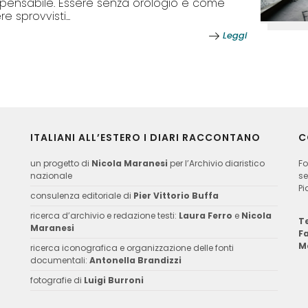
spensabile. Essere senza orologio è come
e sprovvisti...
Leggi
ITALIANI ALL’ESTERO I DIARI RACCONTANO
C
un progetto di
Nicola Maranesi
per l’Archivio diaristico
Fo
nazionale
se
Pi
consulenza editoriale di
Pier Vittorio Buffa
ricerca d’archivio e redazione testi:
Laura Ferro
e
Nicola
Te
Maranesi
F
M
ricerca iconografica e organizzazione delle fonti
documentali:
Antonella Brandizzi
fotografie di
Luigi Burroni