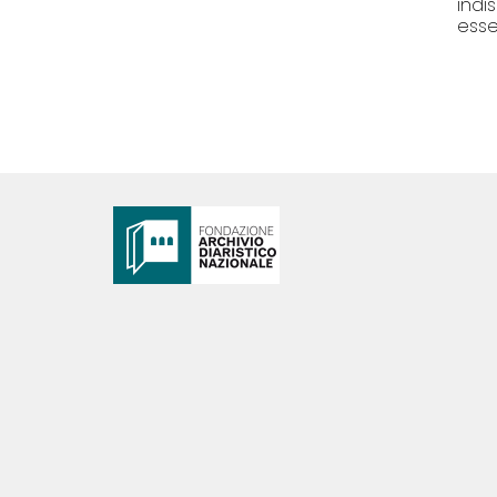
indi
esser