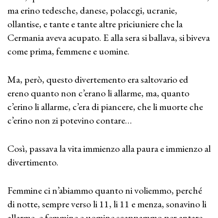
ma erino tedesche, danese, polaccgi, ucranie,
ollantise, e tante e tante altre priciuniere che la
Cermania aveva acupato. E alla sera si ballava, si biveva
come prima, femmene e uomine.
Ma, però, questo divertemento era saltovario ed
ereno quanto non c’erano li allarme, ma, quanto
c’erino li allarme, c’era di piancere, che li muorte che
c’erino non zi potevino contare…
Così, passava la vita immienzo alla paura e immienzo al
divertimento.
Femmine ci n’abiammo quanto ni voliemmo, perché
di notte, sempre verso li 11, li 11 e menza, sonavino li
allarme, e femmine e uomine scappammo per antare