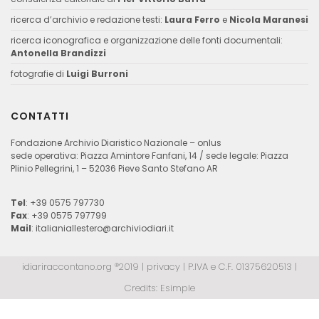
ricerca d’archivio e redazione testi:
Laura Ferro
e
Nicola Maranesi
ricerca iconografica e organizzazione delle fonti documentali:
Antonella Brandizzi
fotografie di
Luigi Burroni
CONTATTI
Fondazione Archivio Diaristico Nazionale – onlus
sede operativa: Piazza Amintore Fanfani, 14 / sede legale: Piazza
Plinio Pellegrini, 1 – 52036 Pieve Santo Stefano AR
Tel
: +39 0575 797730
Fax
: +39 0575 797799
Mail
:
italianiallestero@archiviodiari.it
idiariraccontano.org ®2019 |
privacy
| P.IVA e C.F. 01375620513 |
Credits:
Esimple