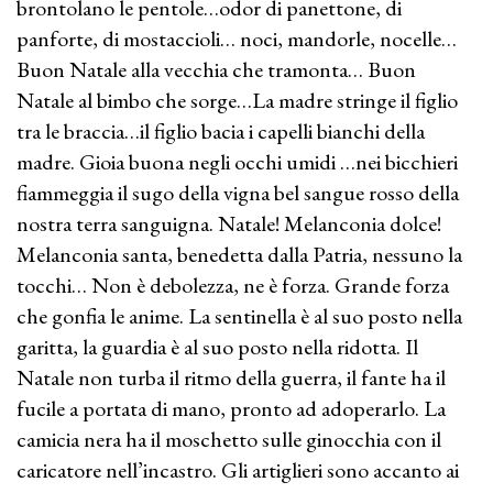
brontolano le pentole…odor di panettone, di
panforte, di mostaccioli… noci, mandorle, nocelle…
Buon Natale alla vecchia che tramonta… Buon
Natale al bimbo che sorge…La madre stringe il figlio
tra le braccia…il figlio bacia i capelli bianchi della
madre. Gioia buona negli occhi umidi …nei bicchieri
fiammeggia il sugo della vigna bel sangue rosso della
nostra terra sanguigna. Natale! Melanconia dolce!
Melanconia santa, benedetta dalla Patria, nessuno la
tocchi… Non è debolezza, ne è forza. Grande forza
che gonfia le anime. La sentinella è al suo posto nella
garitta, la guardia è al suo posto nella ridotta. Il
Natale non turba il ritmo della guerra, il fante ha il
fucile a portata di mano, pronto ad adoperarlo. La
camicia nera ha il moschetto sulle ginocchia con il
caricatore nell’incastro. Gli artiglieri sono accanto ai