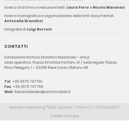
ricerca d’archivio e redazione testi:
Laura Ferro
e
Nicola Maranesi
ricerca iconografica e organizzazione delle fonti documentali:
Antonella Brandizzi
fotografie di
Luigi Burroni
CONTATTI
Fondazione Archivio Diaristico Nazionale – onlus
sede operativa: Piazza Amintore Fanfani, 14 / sede legale: Piazza
Plinio Pellegrini, 1 – 52036 Pieve Santo Stefano AR
Tel
: +39 0575 797730
Fax
: +39 0575 797799
Mail
:
italianiallestero@archiviodiari.it
idiariraccontano.org ®2019 |
privacy
| P.IVA e C.F. 01375620513 |
Credits:
Esimple