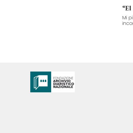
“El
Mi p
inco