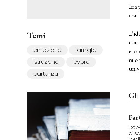
Era 
con 
L’id
Temi
cont
ambizione
famiglia
econ
mio 
istruzione
lavoro
un v
partenza
Gli 
Par
Dopo
ci s
l’ord