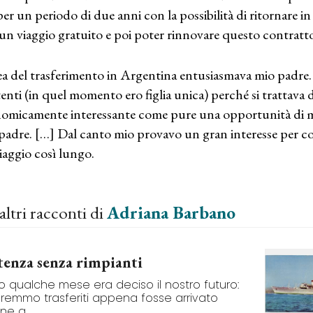
per un periodo di due anni con la possibilità di ritornare in
un viaggio gratuito e poi poter rinnovare questo contratto 
ea del trasferimento in Argentina entusiasmava mio padre. I
enti (in quel momento ero figlia unica) perché si trattava d
omicamente interessante come pure una opportunità di mi
padre. […] Dal canto mio provavo un gran interesse per co
iaggio così lungo.
altri racconti di
Adriana Barbano
tenza senza rimpianti
 qualche mese era deciso il nostro futuro:
aremmo trasferiti appena fosse arrivato
ine a...