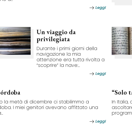
Leggi
Un viaggio da
privilegiata
Durante i primi giorni della
navigazione la mia
attenzione era tutta rivolta a
“scoprire” la nave:...
Leggi
órdoba
“Solo 
o la metà di dicembre ci stabilimmo a
In Itali
oba. I miei genitori avevano affittato una
ascoltar
..
programm
Leggi