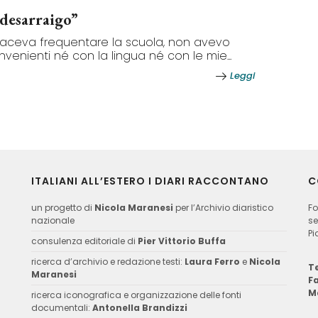
 desarraigo”
iaceva frequentare la scuola, non avevo
nvenienti né con la lingua né con le mie...
Leggi
ITALIANI ALL’ESTERO I DIARI RACCONTANO
C
un progetto di
Nicola Maranesi
per l’Archivio diaristico
Fo
nazionale
se
Pi
consulenza editoriale di
Pier Vittorio Buffa
ricerca d’archivio e redazione testi:
Laura Ferro
e
Nicola
Te
Maranesi
F
M
ricerca iconografica e organizzazione delle fonti
documentali:
Antonella Brandizzi