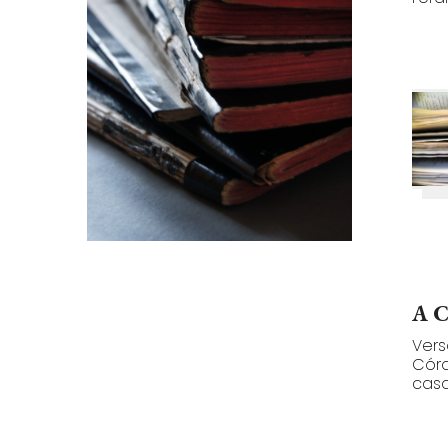
A C
Vers
Córd
casa.