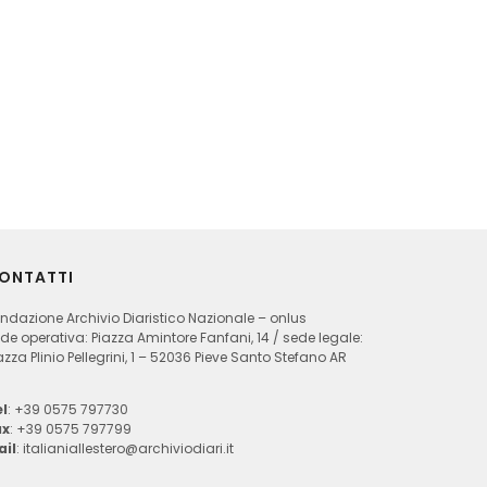
ONTATTI
ndazione Archivio Diaristico Nazionale – onlus
de operativa: Piazza Amintore Fanfani, 14 / sede legale:
azza Plinio Pellegrini, 1 – 52036 Pieve Santo Stefano AR
l
: +39 0575 797730
ax
: +39 0575 797799
ail
:
italianiallestero@archiviodiari.it