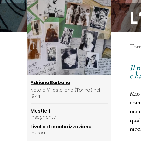
L
Tori
Il p
e h
Adriana Barbano
Nata a Villastellone (Torino) nel
Mio 
1944
come
manc
Mestieri
insegnante
qual
Livello di scolarizzazione
modo
laurea