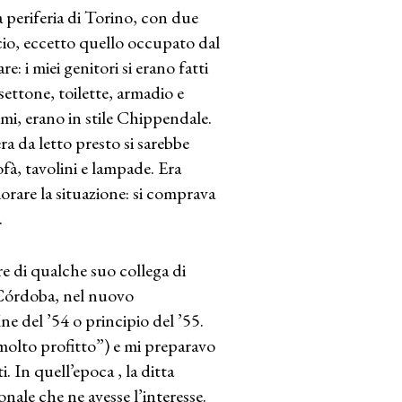
periferia di Torino, con due
icio, eccetto quello occupato dal
: i miei genitori si erano fatti
settone, toilette, armadio e
imi, erano in stile Chippendale.
ra da letto presto si sarebbe
ofà, tavolini e lampade. Era
iorare la situazione: si comprava
.
e di qualche suo collega di
a Córdoba, nel nuovo
ine del ’54 o principio del ’55.
molto profitto”) e mi preparavo
. In quell’epoca , la ditta
sonale che ne avesse l’interesse.