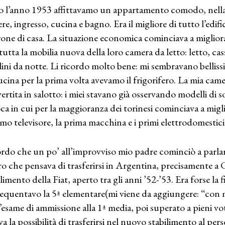
o l’anno 1953 affittavamo un appartamento comodo, nella 
re, ingresso, cucina e bagno. Era il migliore di tutto l’edif
one di casa. La situazione economica cominciava a migliorare
 tutta la mobilia nuova della loro camera da letto: letto, cas
lini da notte. Li ricordo molto bene: mi sembravano belliss
ucina per la prima volta avevamo il frigorifero. La mia came
ertita in salotto: i miei stavano già osservando modelli di s
oca in cui per la maggioranza dei torinesi cominciava a migl
rimo televisore, la prima macchina e i primi elettrodomestici
rdo che un po’ all’improvviso mio padre cominciò a parlar
ro che pensava di trasferirsi in Argentina, precisamente 
limento della Fiat, aperto tra gli anni ’52-’53. Era forse la f
requentavo la 5ª elementare(mi viene da aggiungere: “con 
l’esame di ammissione alla 1ª media, poi superato a pieni voti
va la possibilità di trasferirsi nel nuovo stabilimento al per