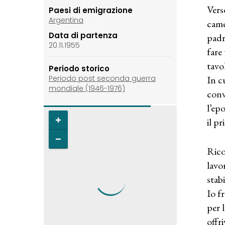
Vers
Paesi di emigrazione
Argentina
came
Data di partenza
padr
20.11.1955
fare
tavo
Periodo storico
In c
Periodo post seconda guerra
mondiale (1946-1976)
conv
l’ep
il p
Rico
lavo
stabi
Io f
per 
offri