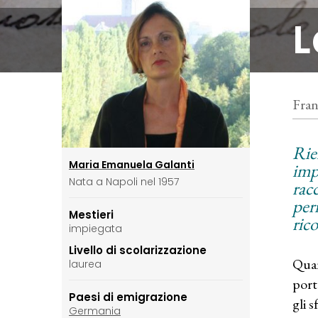
L
Fran
Rie
Maria Emanuela Galanti
imp
Nata a Napoli nel 1957
racc
per
Mestieri
ric
impiegata
Livello di scolarizzazione
Quan
laurea
port
Paesi di emigrazione
gli 
Germania