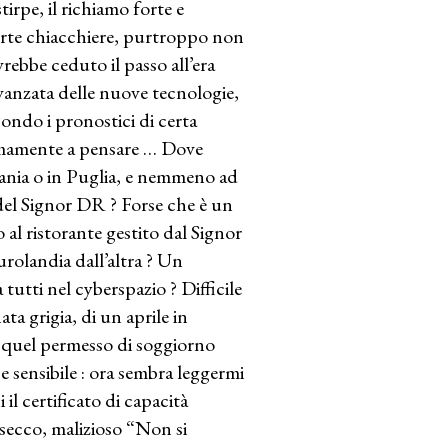
irpe, il richiamo forte e
erte chiacchiere, purtroppo non
vrebbe ceduto il passo all’era
’avanzata delle nuove tecnologie,
ondo i pronostici di certa
omamente a pensare … Dove
ania o in Puglia, e nemmeno ad
el Signor DR ? Forse che è un
 al ristorante gestito dal Signor
rolandia dall’altra ? Un
utti nel cyberspazio ? Difficile
ta grigia, di un aprile in
i quel permesso di soggiorno
 e sensibile : ora sembra leggermi
l certificato di capacità
 secco, malizioso “Non si