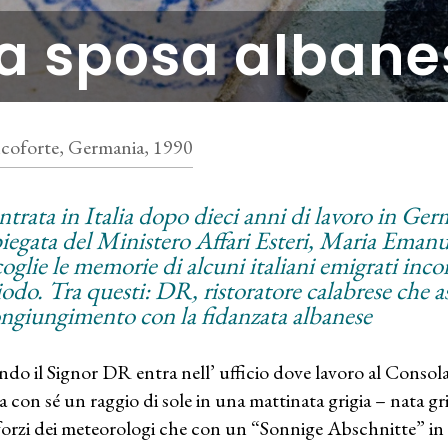
a sposa albane
coforte, Germania, 1990
ntrata in Italia dopo dieci anni di lavoro in Ge
iegata del Ministero Affari Esteri, Maria Emanu
oglie le memorie di alcuni italiani emigrati inco
iodo. Tra questi: DR, ristoratore calabrese che as
ongiungimento con la fidanzata albanese
do il Signor DR entra nell’ ufficio dove lavoro al Conso
a con sé un raggio di sole in una mattinata grigia – nata gr
sforzi dei meteorologi che con un “Sonnige Abschnitte” in 