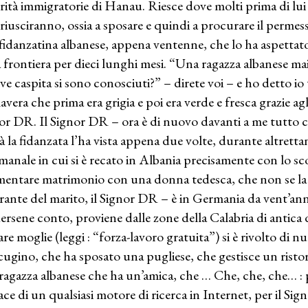
rità immigratorie di Hanau. Riesce dove molti prima di lui n
riusciranno, ossia a sposare e quindi a procurare il perme
fidanzatina albanese, appena ventenne, che lo ha aspettato
a frontiera per dieci lunghi mesi. “Una ragazza albanese ma
ve caspita si sono conosciuti?” – direte voi – e ho detto io
avera che prima era grigia e poi era verde e fresca grazie a
or DR. Il Signor DR – ora è di nuovo davanti a me tutto co
tà la fidanzata l’ha vista appena due volte, durante altretta
imanale in cui si è recato in Albania precisamente con lo 
imentare matrimonio con una donna tedesca, che non se la s
orante del marito, il Signor DR – è in Germania da vent’an
ersene conto, proviene dalle zone della Calabria di antica
re moglie (leggi : “forza-lavoro gratuita”) si è rivolto di nu
cugino, che ha sposato una pugliese, che gestisce un risto
ragazza albanese che ha un’amica, che … Che, che, che… : p
cace di un qualsiasi motore di ricerca in Internet, per il Si