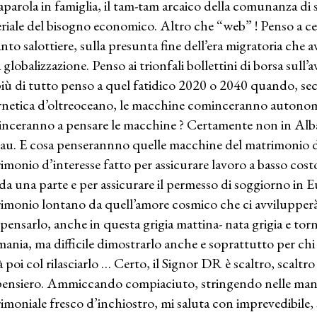
aparola in famiglia, il tam-tam arcaico della comunanza di st
riale del bisogno economico. Altro che “web” ! Penso a c
anto salottiere, sulla presunta fine dell’era migratoria che a
a globalizzazione. Penso ai trionfali bollettini di borsa sull
iù di tutto penso a quel fatidico 2020 o 2040 quando, sec
rnetica d’oltreoceano, le macchine cominceranno auton
nceranno a pensare le macchine ? Certamente non in Alb
u. E cosa penserannno quelle macchine del matrimonio d
imonio d’interesse fatto per assicurare lavoro a basso costo
a una parte e per assicurare il permesso di soggiorno in Eu
imonio lontano da quell’amore cosmico che ci avvilupperà t
pensarlo, anche in questa grigia mattina- nata grigia e torna
ania, ma difficile dimostrarlo anche e soprattutto per ch
rà poi col rilasciarlo … Certo, il Signor DR è scaltro, scaltro
pensiero. Ammiccando compiaciuto, stringendo nelle mani i
imoniale fresco d’inchiostro, mi saluta con imprevedibile,