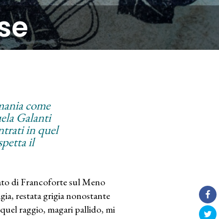
se
rmania come
ela Galanti
ntrati in quel
petta il
lato di Francoforte sul Meno
igia, restata grigia nonostante
quel raggio, magari pallido, mi