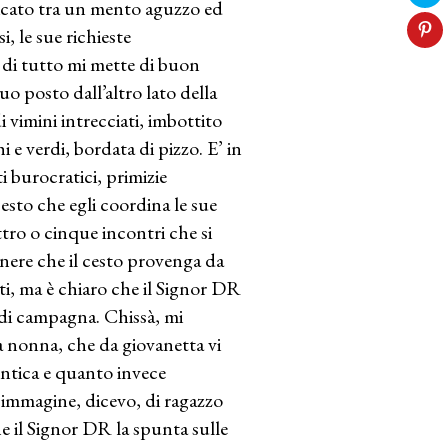
dicato tra un mento aguzzo ed
, le sue richieste
ù di tutto mi mette di buon
o posto dall’altro lato della
i vimini intrecciati, imbottito
e verdi, bordata di pizzo. E’ in
 burocratici, primizie
cesto che egli coordina le sue
tro o cinque incontri che si
enere che il cesto provenga da
tti, ma è chiaro che il Signor DR
 di campagna. Chissà, mi
a nonna, che da giovanetta vi
ntica e quanto invece
 immagine, dicevo, di ragazzo
 il Signor DR la spunta sulle