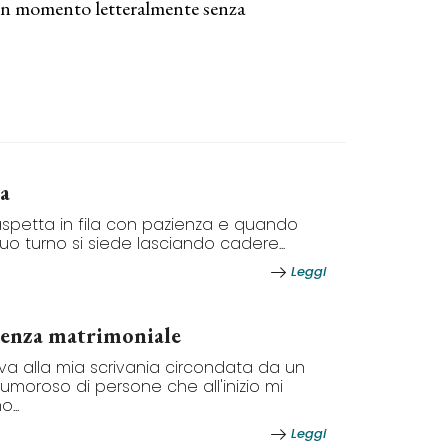
r un momento letteralmente senza
ia
 aspetta in fila con pazienza e quando
 suo turno si siede lasciando cadere...
Leggi
enza matrimoniale
riva alla mia scrivania circondata da un
umoroso di persone che all'inizio mi
...
Leggi