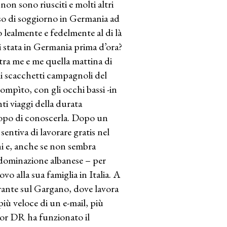
on sono riusciti e molti altri
sso di soggiorno in Germania ad
 lealmente e fedelmente al di là
i stata in Germania prima d’ora?
 tra me e me quella mattina di
gli scacchetti campagnoli del
mpìto, con gli occhi bassi -in
nti viaggi della durata
scopo di conoscerla. Dopo un
entiva di lavorare gratis nel
ni e, anche se non sembra
 dominazione albanese – per
ovo alla sua famiglia in Italia. A
rante sul Gargano, dove lavora
iù veloce di un e-mail, più
gnor DR ha funzionato il