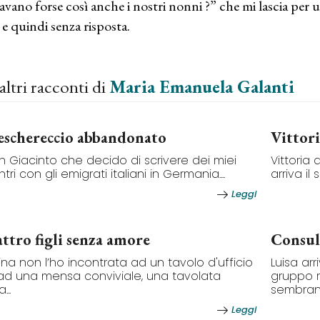
avano forse così anche i nostri nonni ?” che mi lascia pe
o e quindi senza risposta.
altri racconti di
Maria Emanuela Galanti
peschereccio abbandonato
Vittor
n Giacinto che decido di scrivere dei miei
Vittoria
tri con gli emigrati italiani in Germania....
arriva il
Leggi
ttro figli senza amore
Consul
ina non l’ho incontrata ad un tavolo d'ufficio
Luisa ar
d una mensa conviviale, una tavolata
gruppo r
...
sembrano
Leggi