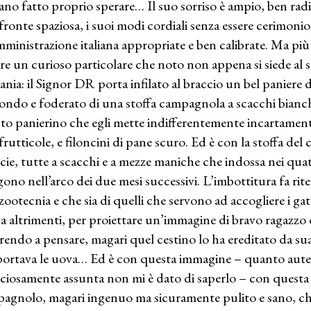
ano fatto proprio sperare… Il suo sorriso è ampio, ben ra
fronte spaziosa, i suoi modi cordiali senza essere cerimoniosi
amministrazione italiana appropriate e ben calibrate. Ma pi
e un curioso particolare che noto non appena si siede al su
vania: il Signor DR porta infilato al braccio un bel paniere d
fondo e foderato di una stoffa campagnola a scacchi bianchi 
to panierino che egli mette indifferentemente incartamenti
frutticole, e filoncini di pane scuro. Ed è con la stoffa del 
cie, tutte a scacchi e a mezze maniche che indossa nei quat
gono nell’arco dei due mesi successivi. L’imbottitura fa rit
zootecnia e che sia di quelli che servono ad accogliere i ga
sa altrimenti, per proiettare un’immagine di bravo ragazzo
rendo a pensare, magari quel cestino lo ha ereditato da su
portava le uova… Ed è con questa immagine – quanto aute
ficiosamente assunta non mi è dato di saperlo – con questa
agnolo, magari ingenuo ma sicuramente pulito e sano, che