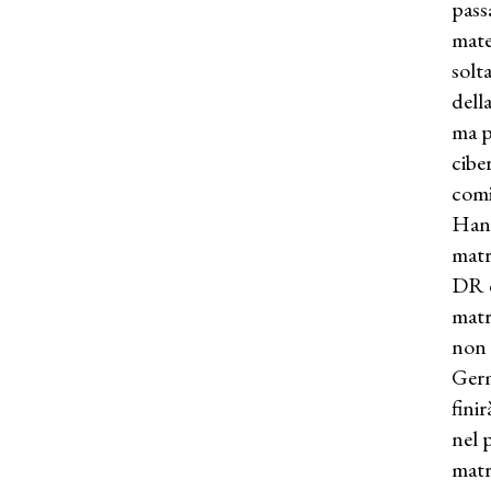
pass
mate
solt
dell
ma p
cibe
comi
Hana
matr
DR d
matr
non 
Germ
fini
nel 
matr