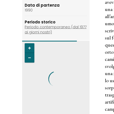
avev
Data di partenza
una 
1990
all’
Periodo storico
umor
Periodo contemporaneo (dal 1977
scri
ai giorni nostri)
sul 
ques
orto
cami
svol
una 
lo u
sorp
tras
arti
camp