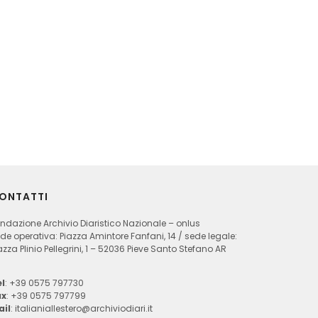
ONTATTI
ndazione Archivio Diaristico Nazionale – onlus
de operativa: Piazza Amintore Fanfani, 14 / sede legale:
azza Plinio Pellegrini, 1 – 52036 Pieve Santo Stefano AR
l
: +39 0575 797730
ax
: +39 0575 797799
ail
:
italianiallestero@archiviodiari.it