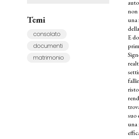
auto
non 
Temi
una 
dell
consolato
E do
prim
documenti
Sign
matrimonio
real
sett
fall
rist
rend
trova
suo 
una 
effi