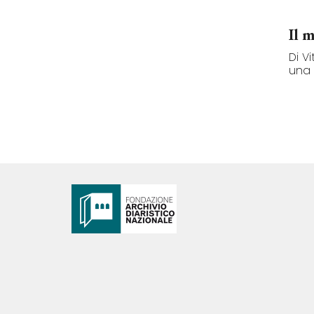
Il 
Di V
una 