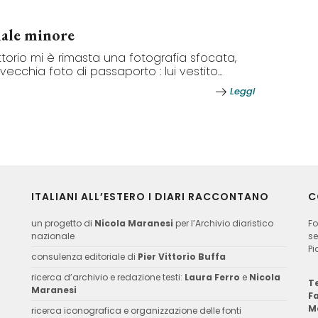
male minore
ittorio mi è rimasta una fotografia sfocata,
vecchia foto di passaporto : lui vestito...
Leggi
ITALIANI ALL’ESTERO I DIARI RACCONTANO
C
un progetto di
Nicola Maranesi
per l’Archivio diaristico
Fo
nazionale
se
Pi
consulenza editoriale di
Pier Vittorio Buffa
ricerca d’archivio e redazione testi:
Laura Ferro
e
Nicola
Te
Maranesi
F
M
ricerca iconografica e organizzazione delle fonti