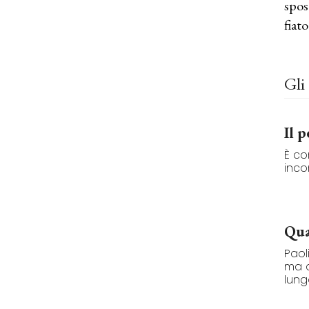
spos
fiat
Gli 
Il 
È co
incon
Qua
Paol
ma a
lunga