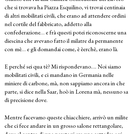
che si trovava ha Piazza Esquilino, vi trovai centinaia
di altri mobilitati civili, che erano ad attendere ordini
nel cortile del fabbricato, addetto alla
confederazione… e frà questi potei riconoscerne una
diescina che avevano fatto il milatre da permanente
con mè… e gli domandai come, è èerchè, erano là.
E perché sei qua tè? Mi rispondevano…. Noi siamo
mobilitati civili, e ci mandano in Germania nelle
miniere di carbone, mà, non sappiamo ancora in che
parte, si dice nella Saar, hoò in Lorena mà, nessuno sa
di precisione dove.
Mentre facevamo queste chiacchiere, arrivò un milite
che ci fece andare in un grosso salone rettangolare,
dove al centro di una parete vi era una cattedra e vi