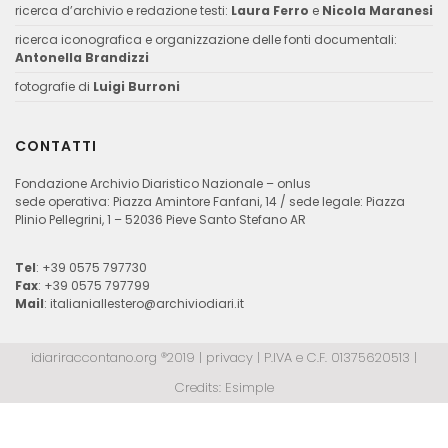
ricerca d’archivio e redazione testi:
Laura Ferro
e
Nicola Maranesi
ricerca iconografica e organizzazione delle fonti documentali:
Antonella Brandizzi
fotografie di
Luigi Burroni
CONTATTI
Fondazione Archivio Diaristico Nazionale – onlus
sede operativa: Piazza Amintore Fanfani, 14 / sede legale: Piazza
Plinio Pellegrini, 1 – 52036 Pieve Santo Stefano AR
Tel
: +39 0575 797730
Fax
: +39 0575 797799
Mail
:
italianiallestero@archiviodiari.it
idiariraccontano.org ®2019 |
privacy
| P.IVA e C.F. 01375620513 |
Credits:
Esimple