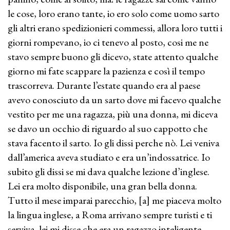
le cose, loro erano tante, io ero solo come uomo sarto
gli altri erano spedizionieri commessi, allora loro tutti i
giorni rompevano, io ci tenevo al posto, cosi me ne
stavo sempre buono gli dicevo, state attento qualche
giorno mi fate scappare la pazienza e così il tempo
trascorreva. Durante l’estate quando era al paese
avevo conosciuto da un sarto dove mi facevo qualche
vestito per me una ragazza, più una donna, mi diceva
se davo un occhio di riguardo al suo cappotto che
stava facento il sarto. Io gli dissi perche nò. Lei veniva
dall’america aveva studiato e era un’indossatrice. Io
subito gli dissi se mi dava qualche lezione d’inglese.
Lei era molto disponibile, una gran bella donna.
Tutto il mese imparai parecchio, [a] me piaceva molto
la lingua inglese, a Roma arrivano sempre turisti e ti
serviva, lei mi disse che era un ragazzo inteligente