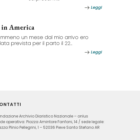
Leggi
a in America
mmeno un mese dal mio arrivo ero
ata prevista per il parto il 22...
Leggi
ONTATTI
ndazione Archivio Diaristico Nazionale – onlus
de operativa: Piazza Amintore Fanfani, 14 / sede legale:
azza Plinio Pellegrini, 1 – 52036 Pieve Santo Stefano AR