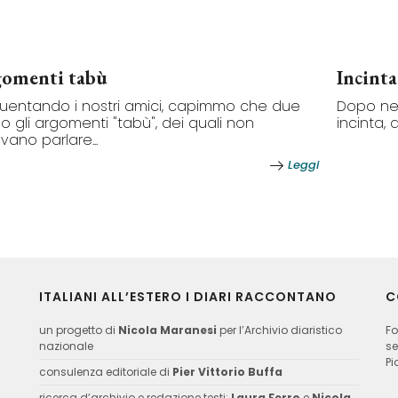
omenti tabù
Incint
uentando i nostri amici, capimmo che due
Dopo ne
o gli argomenti "tabù", dei quali non
incinta, d
ano parlare...
Leggi
ITALIANI ALL’ESTERO I DIARI RACCONTANO
C
un progetto di
Nicola Maranesi
per l’Archivio diaristico
Fo
nazionale
se
Pi
consulenza editoriale di
Pier Vittorio Buffa
ricerca d’archivio e redazione testi:
Laura Ferro
e
Nicola