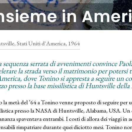
nsieme in Amer
sville, Stati Uniti d'America, 1964
 sequenza serrata di avvenimenti convince Paol
lerare la strada verso il matrimonio per potersi t
America, dove Tonino si appresta a seguire un co
zo presso la base missilistica di Huntsville della
o la metà del ’64 a Tonino venne proposto di seguire per 
ilistica presso la NASA di Huntsville, Alabama, USA. Un 
ananza spaventava entrambi. I costi di allora dei viaggi in 
nsabili rimpatriare durante quei diciotto mesi. Tonino non