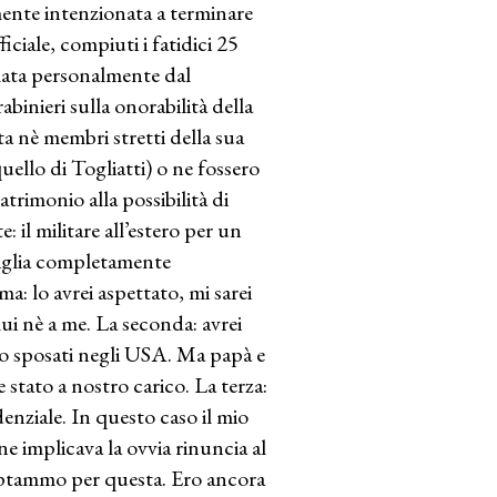
amente intenzionata a terminare
iciale, compiuti i fatidici 25
rmata personalmente dal
binieri sulla onorabilità della
ta nè membri stretti della sua
quello di Togliatti) o ne fossero
rimonio alla possibilità di
 il militare all’estero per un
amiglia completamente
a: lo avrei aspettato, mi sarei
ui nè a me. La seconda: avrei
mo sposati negli USA. Ma papà e
 stato a nostro carico. La terza:
enziale. In questo caso il mio
ne implicava la ovvia rinuncia al
e optammo per questa. Ero ancora