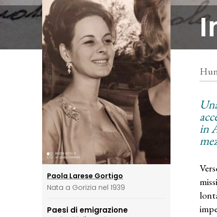
I
Hunt
Una
acce
in 
mez
Vers
Paola Larese Gortigo
miss
Nata a Gorizia nel 1939
lont
impe
Paesi di emigrazione