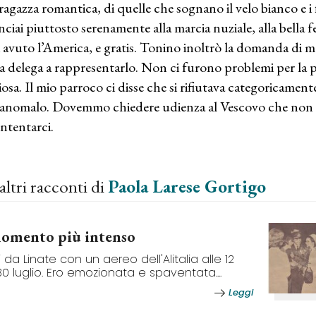
ragazza romantica, di quelle che sognano il velo bianco e i
nciai piuttosto serenamente alla marcia nuziale, alla bella fe
i avuto l’America, e gratis. Tonino inoltrò la domanda di m
la delega a rappresentarlo. Non ci furono problemi per la p
giosa. Il mio parroco ci disse che si rifiutava categoricame
 anomalo. Dovemmo chiedere udienza al Vescovo che non 
ntentarci.
altri racconti di
Paola Larese Gortigo
momento più intenso
ii da Linate con un aereo dell'Alitalia alle 12
30 luglio. Ero emozionata e spaventata....
Leggi