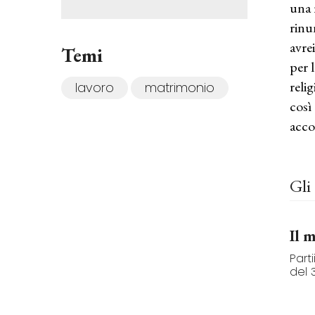
una 
rinu
avre
Temi
per 
reli
lavoro
matrimonio
così
acco
Gli 
Il 
Part
del 