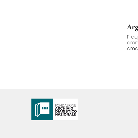
Arg
Freq
eran
amav