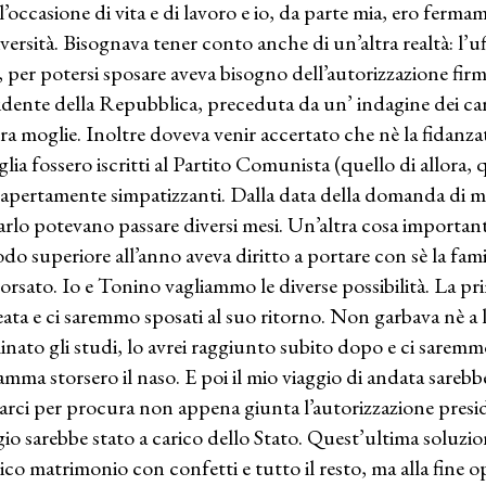
l’occasione di vita e di lavoro e io, da parte mia, ero ferm
iversità. Bisognava tener conto anche di un’altra realtà: l’uff
, per potersi sposare aveva bisogno dell’autorizzazione fi
idente della Repubblica, preceduta da un’ indagine dei cara
ra moglie. Inoltre doveva venir accertato che nè la fidanza
glia fossero iscritti al Partito Comunista (quello di allora, 
 apertamente simpatizzanti. Dalla data della domanda di mat
arlo potevano passare diversi mesi. Un’altra cosa importante:
odo superiore all’anno aveva diritto a portare con sè la f
orsato. Io e Tonino vagliammo le diverse possibilità. La prim
eata e ci saremmo sposati al suo ritorno. Non garbava nè a l
inato gli studi, lo avrei raggiunto subito dopo e ci sarem
amma storsero il naso. E poi il mio viaggio di andata sarebbe
arci per procura non appena giunta l’autorizzazione presid
gio sarebbe stato a carico dello Stato. Quest’ultima soluzio
sico matrimonio con confetti e tutto il resto, ma alla fin