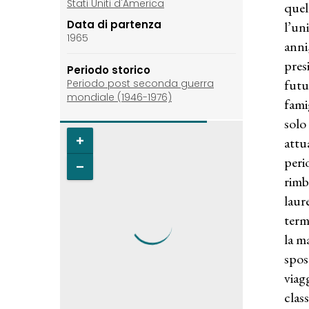
Stati Uniti d'America
quel
Data di partenza
l’un
1965
anni
pres
Periodo storico
futu
Periodo post seconda guerra
mondiale (1946-1976)
fami
solo
attu
peri
rimb
laur
term
la m
spos
viag
clas