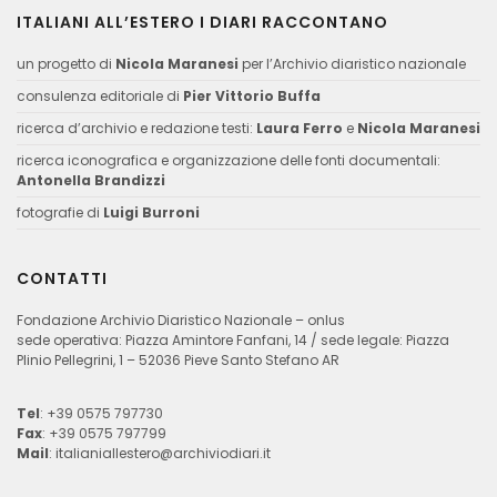
ITALIANI ALL’ESTERO I DIARI RACCONTANO
un progetto di
Nicola Maranesi
per l’Archivio diaristico nazionale
consulenza editoriale di
Pier Vittorio Buffa
ricerca d’archivio e redazione testi:
Laura Ferro
e
Nicola Maranesi
ricerca iconografica e organizzazione delle fonti documentali:
Antonella Brandizzi
fotografie di
Luigi Burroni
CONTATTI
Fondazione Archivio Diaristico Nazionale – onlus
sede operativa: Piazza Amintore Fanfani, 14 / sede legale: Piazza
Plinio Pellegrini, 1 – 52036 Pieve Santo Stefano AR
Tel
: +39 0575 797730
Fax
: +39 0575 797799
Mail
:
italianiallestero@archiviodiari.it