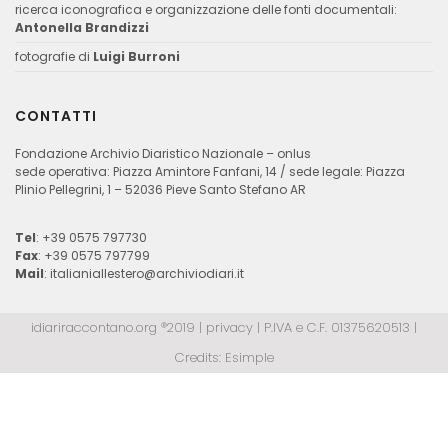
ricerca iconografica e organizzazione delle fonti documentali:
Antonella Brandizzi
fotografie di
Luigi Burroni
CONTATTI
Fondazione Archivio Diaristico Nazionale – onlus
sede operativa: Piazza Amintore Fanfani, 14 / sede legale: Piazza
Plinio Pellegrini, 1 – 52036 Pieve Santo Stefano AR
Tel
: +39 0575 797730
Fax
: +39 0575 797799
Mail
:
italianiallestero@archiviodiari.it
idiariraccontano.org ®2019 |
privacy
| P.IVA e C.F. 01375620513 |
Credits:
Esimple