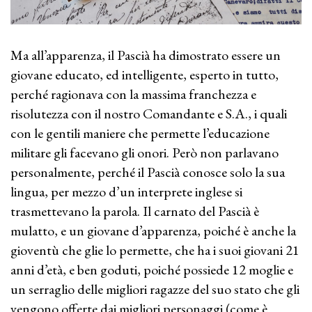
Ma all’apparenza, il Pascià ha dimostrato essere un
giovane educato, ed intelligente, esperto in tutto,
perché ragionava con la massima franchezza e
risolutezza con il nostro Comandante e S.A., i quali
con le gentili maniere che permette l’educazione
militare gli facevano gli onori. Però non parlavano
personalmente, perché il Pascià conosce solo la sua
lingua, per mezzo d’un interprete inglese si
trasmettevano la parola. Il carnato del Pascià è
mulatto, e un giovane d’apparenza, poiché è anche la
gioventù che glie lo permette, che ha i suoi giovani 21
anni d’età, e ben goduti, poiché possiede 12 moglie e
un serraglio delle migliori ragazze del suo stato che gli
vengono offerte dai migliori personaggi (come è