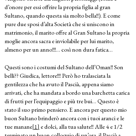
d’onore per essi offrire la propria figlia al gran
Sultano, quando questa sia molto bella!!). E come
pure due sposi d’alta Società che si uniscono in
matrimonio, il marito offre al Gran Sultano la propria
moglie ancora sacra e inviolabile per lui marito,
almeno per un anno!!!… così non dura fatica…
Questi sono i costumi del Sultano dell’Oman!! Son
belli?? Giudica, lettore!!! Però ho tralasciata la
gentilezza che ha avuto il Pascià, appena siamo
arrivati, che ha mandata a bordo una barchetta carica
di frutti per l’equipaggio e più tre bui… Questo è
stato il suo primo pensiero. E ancora per questo mio
buon Sultano brinderò ancora con i tuoi aranci e le
tue manane
[1]
e dolci, alla tua salute!! Alle 4 e 1/2
terminato un buon colloquio di un’ora, il Pascià a