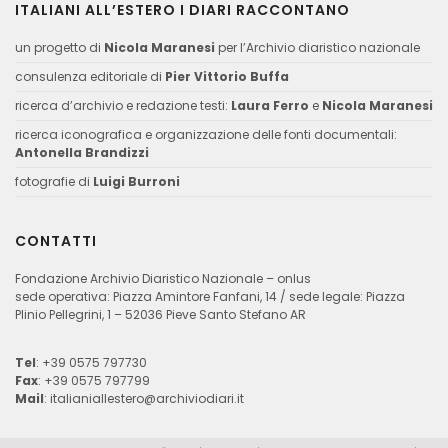
ITALIANI ALL’ESTERO I DIARI RACCONTANO
un progetto di
Nicola Maranesi
per l’Archivio diaristico nazionale
consulenza editoriale di
Pier Vittorio Buffa
ricerca d’archivio e redazione testi:
Laura Ferro
e
Nicola Maranesi
ricerca iconografica e organizzazione delle fonti documentali:
Antonella Brandizzi
fotografie di
Luigi Burroni
CONTATTI
Fondazione Archivio Diaristico Nazionale – onlus
sede operativa: Piazza Amintore Fanfani, 14 / sede legale: Piazza
Plinio Pellegrini, 1 – 52036 Pieve Santo Stefano AR
Tel
: +39 0575 797730
Fax
: +39 0575 797799
Mail
:
italianiallestero@archiviodiari.it