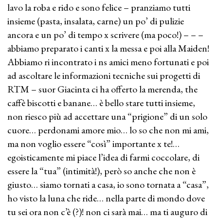
lavo la roba e rido e sono felice – pranziamo tutti
insieme (pasta, insalata, carne) un po’ di pulizie
ancora e un po’ di tempo x scrivere (ma poco!) – – –
abbiamo preparato i canti x la messa e poi alla Maiden!
Abbiamo ri incontrato i ns amici meno fortunati e poi
ad ascoltare le informazioni tecniche sui progetti di
RTM – suor Giacinta ci ha offerto la merenda, the
caffè biscotti e banane… è bello stare tutti insieme,
non riesco più ad accettare una “prigione” di un solo
cuore… perdonami amore mio… lo so che non mi ami,
ma non voglio essere “così” importante x te!…
egoisticamente mi piace l’idea di farmi coccolare, di
essere la “tua” (intimità!), però so anche che non è
giusto… siamo tornati a casa, io sono tornata a “casa”,
ho visto la luna che ride… nella parte di mondo dove
tu sei ora non c’è (?)! non ci sarà mai… ma ti auguro di