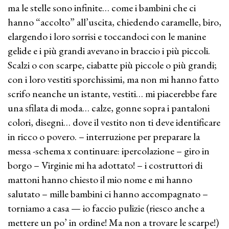
ma le stelle sono infinite… come i bambini che ci
hanno “accolto” all’uscita, chiedendo caramelle, biro,
elargendo i loro sorrisi e toccandoci con le manine
gelide e i più grandi avevano in braccio i più piccoli.
Scalzi o con scarpe, ciabatte più piccole o più grandi;
con i loro vestiti sporchissimi, ma non mi hanno fatto
scrifo neanche un istante, vestiti… mi piacerebbe fare
una sfilata di moda… calze, gonne sopra i pantaloni
colori, disegni… dove il vestito non ti deve identificare
in ricco o povero. – interruzione per preparare la
messa -schema x continuare: ipercolazione – giro in
borgo – Virginie mi ha adottato! – i costruttori di
mattoni hanno chiesto il mio nome e mi hanno
salutato – mille bambini ci hanno accompagnato –
torniamo a casa — io faccio pulizie (riesco anche a
mettere un po’ in ordine! Ma non a trovare le scarpe!)