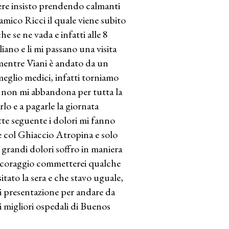
tere insisto prendendo calmanti
’amico Ricci il quale viene subito
e se ne vada e infatti alle 8
iano e li mi passano una visita
i mentre Viani è andato da un
eglio medici, infatti torniamo
 e non mi abbandona per tutta la
lo e a pagarle la giornata
tte seguente i dolori mi fanno
e col Ghiaccio Atropina e solo
i grandi dolori soffro in maniera
mi coraggio commetterei qualche
itato la sera e che stavo uguale,
i presentazione per andare da
i migliori ospedali di Buenos