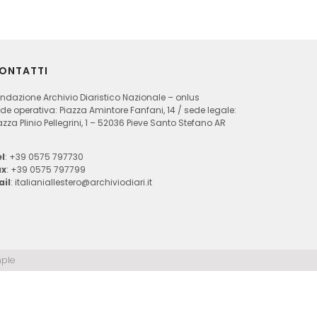
ONTATTI
ndazione Archivio Diaristico Nazionale – onlus
de operativa: Piazza Amintore Fanfani, 14 / sede legale:
azza Plinio Pellegrini, 1 – 52036 Pieve Santo Stefano AR
l
: +39 0575 797730
ax
: +39 0575 797799
ail
:
italianiallestero@archiviodiari.it
ple