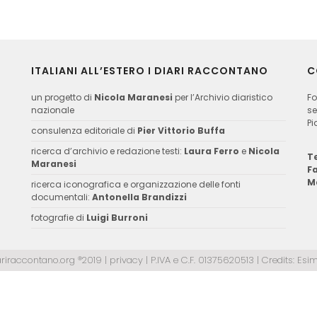
ITALIANI ALL’ESTERO I DIARI RACCONTANO
C
un progetto di
Nicola Maranesi
per l’Archivio diaristico
Fo
nazionale
se
Pi
consulenza editoriale di
Pier Vittorio Buffa
ricerca d’archivio e redazione testi:
Laura Ferro
e
Nicola
Te
Maranesi
F
M
ricerca iconografica e organizzazione delle fonti
documentali:
Antonella Brandizzi
fotografie di
Luigi Burroni
ariraccontano.org ®2019 |
privacy
| P.IVA e C.F. 01375620513 | Credits:
Esim