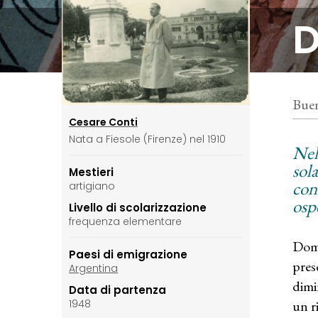
D
Buen
Cesare Conti
Nata a Fiesole (Firenze) nel 1910
Nell
sol
Mestieri
conf
artigiano
ospe
Livello di scolarizzazione
frequenza elementare
Dome
Paesi di emigrazione
pres
Argentina
dimi
Data di partenza
un r
1948