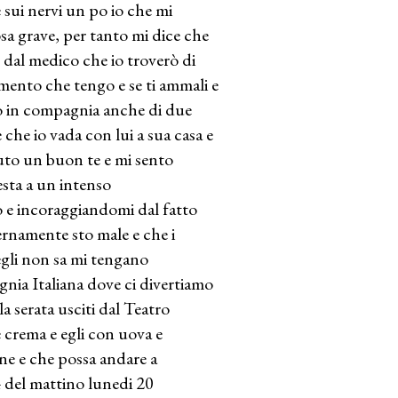
 sui nervi un po io che mi
cosa grave, per tanto mi dice che
o dal medico che io troverò di
lemento che tengo e se ti ammali e
o in compagnia anche di due
che io vada con lui a sua casa e
vuto un buon te e mi sento
esta a un intenso
e incoraggiandomi dal fatto
rnamente sto male e che i
 egli non sa mi tengano
nia Italiana dove ci divertiamo
a serata usciti dal Teatro
e crema e egli con uova e
ene e che possa andare a
 4 del mattino lunedi 20