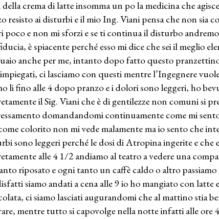
i della crema di latte insomma un po la medicina che agisce
zo resisto ai disturbi e il mio Ing. Viani pensa che non sia 
ri poco e non mi sforzi e se ti continua il disturbo andrem
fiducia, è spiacente perché esso mi dice che sei il meglio e
uaio anche per me, intanto dopo fatto questo pranzettin
 impiegati, ci lasciamo con questi mentre l’Ingegnere vuole 
mo li fino alle 4 dopo pranzo e i dolori sono leggeri, ho be
retamente il Sig. Viani che è di gentilezze non comuni si pr
ressamento domandandomi continuamente come mi sento 
come colorito non mi vede malamente ma io sento che inte
urbi sono leggeri perché le dosi di Atropina ingerite e che
retamente alle 4 1/2 andiamo al teatro a vedere una compag
tanto riposato e ogni tanto un caffè caldo o altro passiamo l
isfatti siamo andati a cena alle 9 io ho mangiato con latte 
colata, ci siamo lasciati augurandomi che al mattino stia b
rare, mentre tutto si capovolge nella notte infatti alle ore