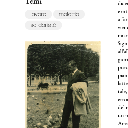
Temi
dice
e in
lavoro
malattia
a fa
solidarietà
vien
mi o
Sign
all’
gior
purc
pian
latt
tale
erro
del 
un m
Aire