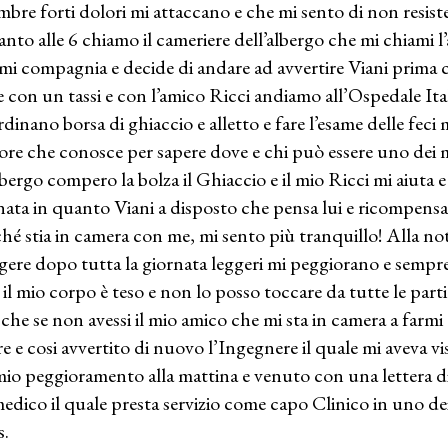
mbre forti dolori mi attaccano e che mi sento di non resis
tanto alle 6 chiamo il cameriere dell’albergo che mi chiami l
rmi compagnia e decide di andare ad avvertire Viani prima ch
e con un tassi e con l’amico Ricci andiamo all’Ospedale Ital
rdinano borsa di ghiaccio e alletto e fare l’esame delle fec
ore che conosce per sapere dove e chi può essere uno dei m
albergo compero la bolza il Ghiaccio e il mio Ricci mi aiuta
nata in quanto Viani a disposto che pensa lui e ricompensar
hé stia in camera con me, mi sento più tranquillo! Alla no
gere dopo tutta la giornata leggeri mi peggiorano e sempr
e il mio corpo è teso e non lo posso toccare da tutte le part
, che se non avessi il mio amico che mi sta in camera a far
re e cosi avvertito di nuovo l’Ingegnere il quale mi aveva vis
mio peggioramento alla mattina e venuto con una lettera d
edico il quale presta servizio come capo Clinico in uno de
s.