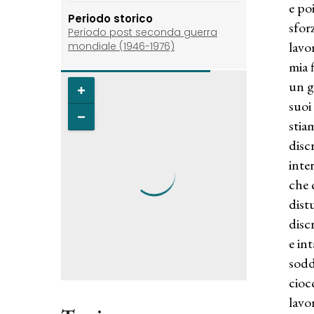
e po
Periodo storico
sfor
Periodo post seconda guerra
lavo
mondiale (1946-1976)
mia 
un g
suoi
stia
disc
inte
che 
dist
disc
e in
sodd
cioc
lavo