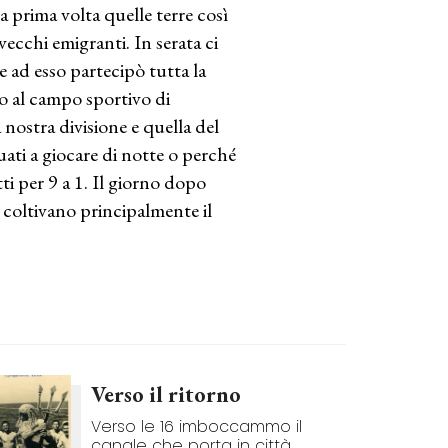
 prima volta quelle terre così
vecchi emigranti. In serata ci
 ad esso partecipò tutta la
go al campo sportivo di
nostra divisione e quella del
uati a giocare di notte o perché
i per 9 a 1. Il giorno dopo
i coltivano principalmente il
Verso il ritorno
Verso le 16 imboccammo il
canale che porta in città.