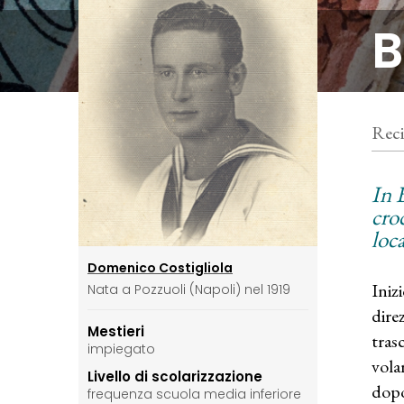
B
Reci
In B
cro
loc
Domenico Costigliola
Iniz
Nata a Pozzuoli (Napoli) nel 1919
dire
Mestieri
tras
impiegato
vola
Livello di scolarizzazione
dopo
frequenza scuola media inferiore