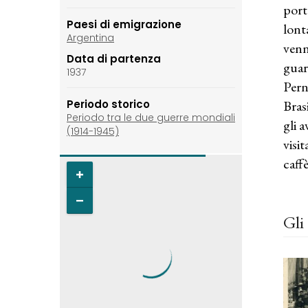
port
Paesi di emigrazione
lont
Argentina
venn
Data di partenza
guar
1937
Pern
Bras
Periodo storico
Periodo tra le due guerre mondiali
gli 
(1914-1945)
visi
caff
Gli 