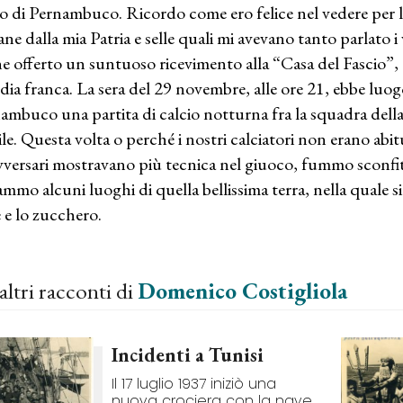
o di Pernambuco. Ricordo come ero felice nel vedere per la
ane dalla mia Patria e selle quali mi avevano tanto parlato i 
e offerto un suntuoso ricevimento alla “Casa del Fascio”, e
dia franca. La sera del 29 novembre, alle ore 21, ebbe luo
ambuco una partita di calcio notturna fra la squadra della 
ile. Questa volta o perché i nostri calciatori non erano abit
avversari mostravano più tecnica nel giuoco, fummo sconfitt
tammo alcuni luoghi di quella bellissima terra, nella quale s
è e lo zucchero.
altri racconti di
Domenico Costigliola
Incidenti a Tunisi
Il 17 luglio 1937 iniziò una
nuova crociera con la nave