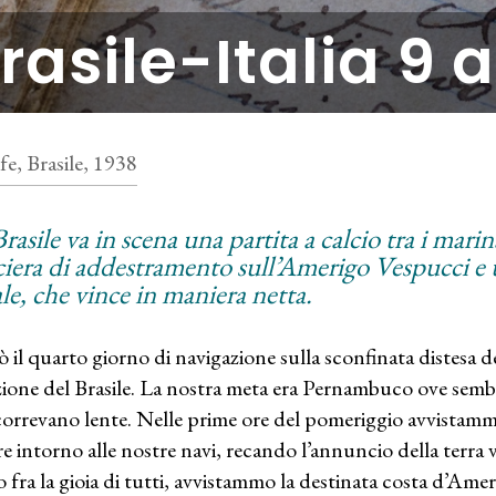
rasile-Italia 9 a
fe, Brasile, 1938
rasile va in scena una partita a calcio tra i marina
ciera di addestramento sull’Amerigo Vespucci 
ale, che vince in maniera netta.
iò il quarto giorno di navigazione sulla sconfinata distesa d
zione del Brasile. La nostra meta era Pernambuco ove sembr
correvano lente. Nelle prime ore del pomeriggio avvistamm
re intorno alle nostre navi, recando l’annuncio della terra
 fra la gioia di tutti, avvistammo la destinata costa d’Ame