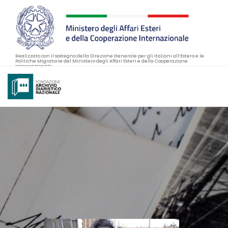
Realizzato con il sostegno della Direzione Generale per gli Italiani all’Estero e le
Politiche Migratorie del Ministero degli Affari Esteri e della Cooperazione
Internazionale