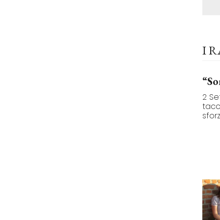
I 
“So
2 Se
tacc
sforzi.