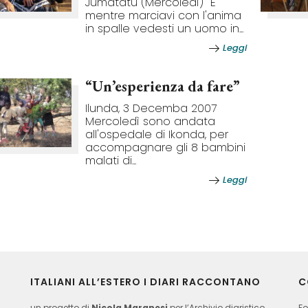
Jumatatu (Mercoledì) "E
mentre marciavi con l'anima
in spalle vedesti un uomo in...
Leggi
“Un’esperienza da fare”
Ilunda, 3 Decemba 2007
Mercoledì sono andata
all'ospedale di Ikonda, per
accompagnare gli 8 bambini
malati di...
Leggi
ITALIANI ALL’ESTERO I DIARI RACCONTANO
C
un progetto di
Nicola Maranesi
per l’Archivio diaristico
Fo