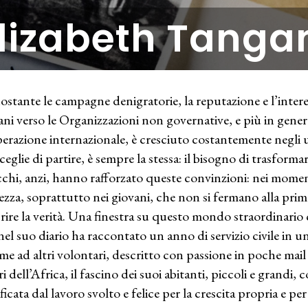
lizabeth Tangan
stante le campagne denigratorie, la reputazione e l’intere
ani verso le Organizzazioni non governative, e più in general
erazione internazionale, è cresciuto costantemente negli u
ceglie di partire, è sempre la stessa: il bisogno di trasforma
cchi, anzi, hanno rafforzato queste convinzioni: nei momen
ezza, soprattutto nei giovani, che non si fermano alla prim
rire la verità. Una finestra su questo mondo straordinario 
nel suo diario ha raccontato un anno di servizio civile in u
eme ad altri volontari, descritto con passione in poche mail e
ri dell’Africa, il fascino dei suoi abitanti, piccoli e grandi
ficata dal lavoro svolto e felice per la crescita propria e per