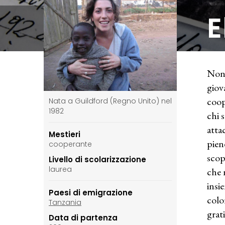
E
Nono
giov
coop
Nata a Guildford (Regno Unito) nel
1982
chi s
atta
Mestieri
pien
cooperante
scop
Livello di scolarizzazione
laurea
che 
insi
Paesi di emigrazione
colo
Tanzania
grati
Data di partenza