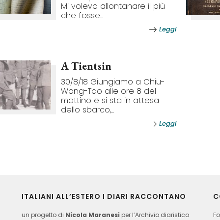
Mi volevo allontanare il più
che fosse...
Leggi
A Tientsin
30/8/18 Giungiamo a Chiu-
Wang-Tao alle ore 8 del
mattino e si sta in attesa
dello sbarco,...
Leggi
ITALIANI ALL’ESTERO I DIARI RACCONTANO
C
un progetto di
Nicola Maranesi
per l’Archivio diaristico
Fo