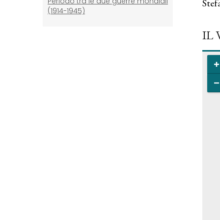
Periodo tra le due guerre mondiali
Stef
(1914-1945)
IL