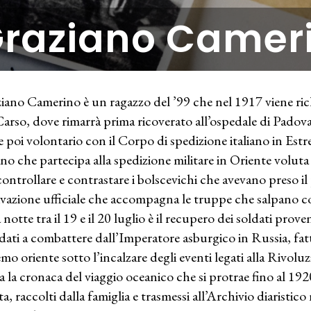
raziano Camer
iano Camerino è un ragazzo del ’99 che nel 1917 viene ric
Carso, dove rimarrà prima ricoverato all’ospedale di Padov
e poi volontario con il Corpo di spedizione italiano in Est
iano che partecipa alla spedizione militare in Oriente volu
controllare e contrastare i bolscevichi che avevano preso il
vazione ufficiale che accompagna le truppe che salpano c
 notte tra il 19 e il 20 luglio è il recupero dei soldati proven
ati a combattere dall’Imperatore asburgico in Russia, fatti p
emo oriente sotto l’incalzare degli eventi legati alla Rivol
a la cronaca del viaggio oceanico che si protrae fino al 1920 
ta, raccolti dalla famiglia e trasmessi all’Archivio diaristic