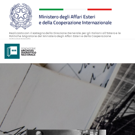
Realizzato con il sostegno della Direzione Generale per gli Italiani all’Estero e le
Politiche Migratorie del Ministero degli Affari Esteri e della Cooperazione
Internazionale