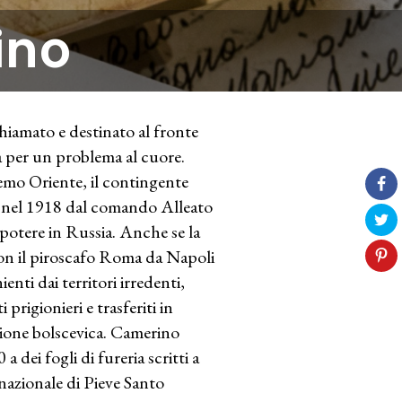
ino
hiamato e destinato al fronte
a per un problema al cuore.
remo Oriente, il contingente
ta nel 1918 dal comando Alleato
 potere in Russia. Anche se la
on il piroscafo Roma da Napoli
ienti dai territori irredenti,
rigionieri e trasferiti in
uzione bolscevica. Camerino
a dei fogli di fureria scritti a
o nazionale di Pieve Santo