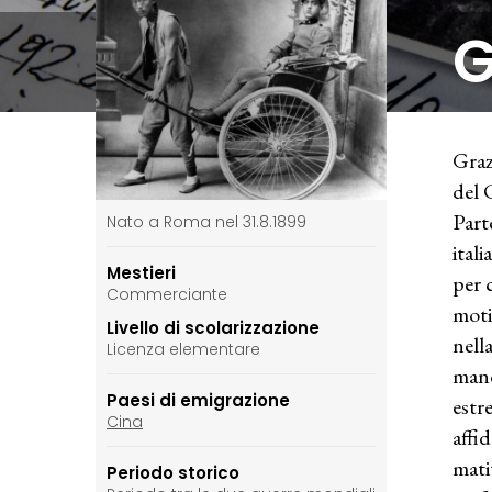
G
Graz
del 
Part
Nato a Roma nel 31.8.1899
ital
Mestieri
per 
Commerciante
moti
Livello di scolarizzazione
nella
Licenza elementare
mand
Paesi di emigrazione
estr
Cina
affid
mati
Periodo storico