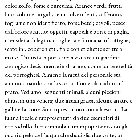
color zolfo, forse è curcuma. Arance verdi, frutti
bitorzoluti e turgidi, semi polverulenti, zafferano,
fogliame non identificato, forse betel; cavoli; pesce
dall’odore stantìo; oggetti, cappelli e borse di paglia;
utensileria di legno; drogheria e farmacia in bottiglie,
scatolini, coperchietti, fiale con etichette scritte a
mano. L’autista ci porta poi a visitare un giardino
zoologico decisamente in disarmo, come tante eredità
dei portoghesi. Almeno la metà del personale sta
ammucchiando con la scopa i fiori viola caduti sul
prato. Vediamo i seguenti animali: alcuni piccioni
chiusi in una voliera; due maiali grassi, alcune anatre e
galline faraone. Sono questi i loro animali esotici. La
fauna locale è rappresentata da due esemplari di
coccodrillo duri e immobili, un ippopotamo con gli
occhi a pelo dell’acqua che sbadiglia due volte, un