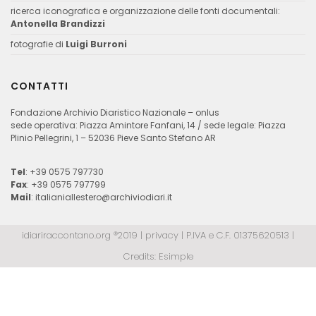
ricerca iconografica e organizzazione delle fonti documentali:
Antonella Brandizzi
fotografie di
Luigi Burroni
CONTATTI
Fondazione Archivio Diaristico Nazionale – onlus
sede operativa: Piazza Amintore Fanfani, 14 / sede legale: Piazza
Plinio Pellegrini, 1 – 52036 Pieve Santo Stefano AR
Tel
: +39 0575 797730
Fax
: +39 0575 797799
Mail
:
italianiallestero@archiviodiari.it
idiariraccontano.org ®2019 |
privacy
| P.IVA e C.F. 01375620513 |
Credits:
Esimple