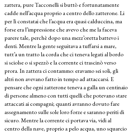
zattera, pure Tacconelli si buttò e fortunatamente
cadde nell’acqua proprio a centro dello zatterone. Li
per lì constatai che l’acqua era quasi calduccina, ma
forse era l’impressione che avevo che me la faceva
parere tale, perchè dopo una mezz’oretta battevo i
denti. Mentre la gente seguitava a tuffarsi a mare,
tutt’a un tratto la corda che ci teneva legati al bordo
si sciolse o si spezzò e la corrente ci trascinò verso
prora. In zattera ci contammo: eravamo sei soli, gli
altri non avevano fatto in tempo ad attaccarsi. E
pensare che ogni zatterone teneva a galla un centinaio
di persone almeno con tutti quelli che potevano stare
attaccati ai compagni; quanti avranno dovuto fare
assegnamento sulle sole loro forze e saranno periti di
sicuro. Mentre la corrente ci portava via, vidi al
centro della nave, proprio a pelo acqua, uno squarcio