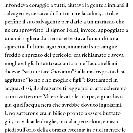
infondeva coraggio a tutti, aiutava la gente a infilarsi il
salvagente, cercava di far tornare la calma, si tolse
perfino il suo salvagente per darlo a un marinaio che
ne era sprovvisto. Il signor Foldi, invece, appoggiato a
una mitragliera da trentasette stava fumando una
sigaretta, l’ultima sigaretta; ammirai il suo sangue
freddo e sprezzo del pericolo: era richiamato e aveva
moglie e figli. Intanto accanto a me Tacconelli mi
diceva: “sai nuotare Giovanni”? alla mia risposta di si,
aggiunse “io no e ho moglie e figli”: Buttiamoci in
acqua, dissi, il salvagente ti regge poi ci attaccheremo
a uno zatterone: Mi ero levato le scarpe, e guardavo
giù quell’acqua nera che avrebbe dovuto ingoiarmi.
Uno zatterone era in bilico pronto a essere buttato
giù, scavalcai le draglie, mi calai penzoloni, e misi i
piedi sull’orlo della corazza esterna; in quel mentre le