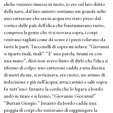
eliche vennero rimesse in moto, io ero sul lato dritto
della nave, dal lato sinistro sentiamo un grande urlio
uno zatterone che era in acqua era stato preso dal
vortice delle pale dell’elica che frantumavano tutto,
compresa la gente che vi si trovava sopra, i corpi
venivano tagliati come da scure e i pezzi volavano da
tutte le parti. Tacconelli di sopra mi urlava: “Giovanni
si riparte risali, risali”. “E’ una parola, tirami su con
una mano”, dissi non avevo finito di dirlo che l’elica si
rifermo di colpo: uno zatterone cadde a una diecina
di metri da me, si avvicinava, era vuoto, un attimo di
indecisione e giù nell’acqua, attaccarmici e salir sopra
fu tutt’uno. Intanto la corda che lo legava a bordo
andò in tirare e si fermò, “Giovanni: Giovanni!”
“Buttati Giorgio.” Intanto da bordo cadde una
pioggia di corpi che tentavano di raggiungere la