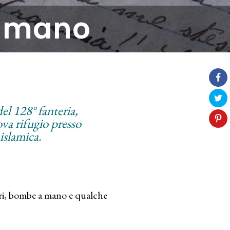
ulmano
l 128° fanteria,
ova rifugio presso
 islamica.
atori, bombe a mano e qualche