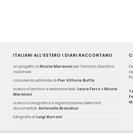
ITALIANI ALL’ESTERO I DIARI RACCONTANO
C
un progetto di
Nicola Maranesi
per l’Archivio diaristico
Fo
nazionale
se
Pi
consulenza editoriale di
Pier Vittorio Buffa
ricerca d’archivio e redazione testi:
Laura Ferro
e
Nicola
Te
Maranesi
F
M
ricerca iconografica e organizzazione delle fonti
documentali:
Antonella Brandizzi
fotografie di
Luigi Burroni