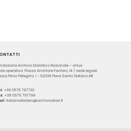
ONTATTI
ndazione Archivio Diaristico Nazionale – onlus
de operativa: Piazza Amintore Fanfani, 14 / sede legale:
azza Plinio Pellegrini, 1 – 52036 Pieve Santo Stefano AR
l
: +39 0575 797730
ax
: +39 0575 797799
ail
:
italianiallestero@archiviodiari.it