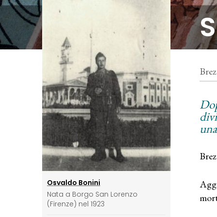
S
Brez
Do
div
una 
Brez
Aggi
Osvaldo Bonini
Nata a Borgo San Lorenzo
mort
(Firenze) nel 1923