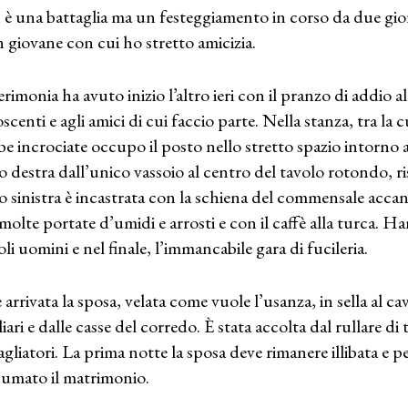
è una battaglia ma un festeggiamento in corso da due gio
n giovane con cui ho stretto amicizia.
rimonia ha avuto inizio l’altro ieri con il pranzo di addio al 
centi e agli amici di cui faccio parte. Nella stanza, tra la c
e incrociate occupo il posto nello stretto spazio intorno a
 destra dall’unico vassoio al centro del tavolo rotondo, ri
 sinistra è incastrata con la schiena del commensale accan
molte portate d’umidi e arrosti e con il caffè alla turca. Han
oli uomini e nel finale, l’immancabile gara di fucileria.
è arrivata la sposa, velata come vuole l’usanza, in sella al ca
iari e dalle casse del corredo. È stata accolta dal rullare di
agliatori. La prima notte la sposa deve rimanere illibata e p
umato il matrimonio.