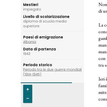
Non 
Mestieri
impiegato
di u
Livello di scolarizzazione
diploma di scuola media
La ce
superiore
conos
Paesi di emigrazione
gamb
Albania
mano
Data di partenza
mano
1943
con 
tra s
Periodo storico
Periodo tra le due guerre mondiali
(1914-1945)
Ieri 
famil
mitr
cons