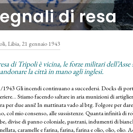
egnali di resa
oli, Libia, 21 gennaio 1943
esa di Tripoli è vicina, le forze militari dell’Ass
andonare la città in mano agli inglesi.
/1943 Gli incendi continuano a succedersi. Docks di por
eriere… Stiamo facendo saltare in aria munizioni di artiglie
ra per due anni! In mattinata vado al btg. Folgore per dare 
o, col mio consenso, alle sussistenze. Quanta infinità di ro
be, divise di panno coloniale, pastrani, indumenti di bianche
llata, caramelle e farina, farina, farina e olio, olio, olio. 