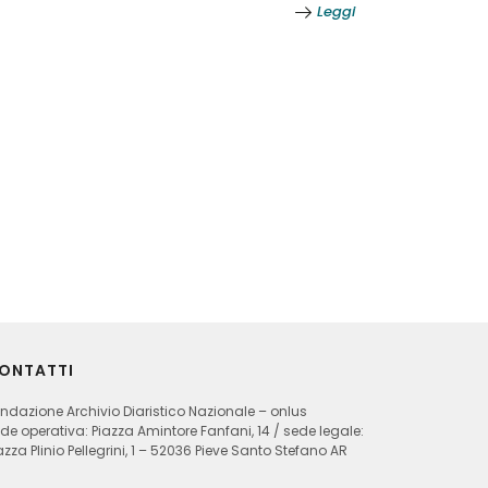
Leggi
ONTATTI
ndazione Archivio Diaristico Nazionale – onlus
de operativa: Piazza Amintore Fanfani, 14 / sede legale:
azza Plinio Pellegrini, 1 – 52036 Pieve Santo Stefano AR