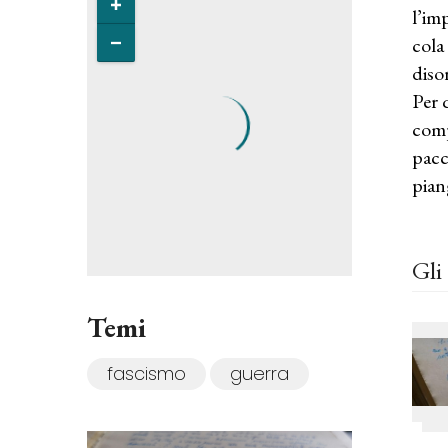
l’im
cola
diso
Per 
comp
pacc
pian
Gli 
Temi
fascismo
guerra