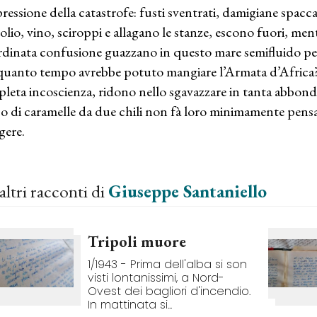
pressione della catastrofe: fusti sventrati, damigiane spacca
 olio, vino, sciroppi e allagano le stanze, escono fuori, ment
rdinata confusione guazzano in questo mare semifluido per 
quanto tempo avrebbe potuto mangiare l’Armata d’Africa? 
leta incoscienza, ridono nello sgavazzare in tanta abbonda
o di caramelle da due chili non fà loro minimamente pen
gere.
altri racconti di
Giuseppe Santaniello
Tripoli muore
1/1943 - Prima dell'alba si son
visti lontanissimi, a Nord-
Ovest dei bagliori d'incendio.
In mattinata si...