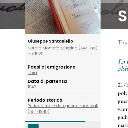
S
Giuseppe Santaniello
Trip
Nata a Monteforte Irpino (Avellino)
nel 1920
La r
Paesi di emigrazione
abb
Libia
Data di partenza
21/1
1942
polv
Periodo storico
guer
Periodo tra le due guerre mondiali
vann
(1914-1945)
giub
marme