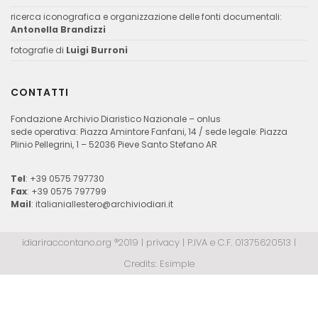
ricerca iconografica e organizzazione delle fonti documentali:
Antonella Brandizzi
fotografie di
Luigi Burroni
CONTATTI
Fondazione Archivio Diaristico Nazionale – onlus
sede operativa: Piazza Amintore Fanfani, 14 / sede legale: Piazza
Plinio Pellegrini, 1 – 52036 Pieve Santo Stefano AR
Tel
: +39 0575 797730
Fax
: +39 0575 797799
Mail
:
italianiallestero@archiviodiari.it
idiariraccontano.org ®2019 |
privacy
| P.IVA e C.F. 01375620513 |
Credits:
Esimple