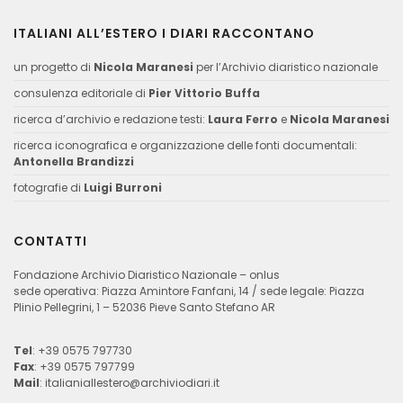
ITALIANI ALL’ESTERO I DIARI RACCONTANO
un progetto di
Nicola Maranesi
per l’Archivio diaristico nazionale
consulenza editoriale di
Pier Vittorio Buffa
ricerca d’archivio e redazione testi:
Laura Ferro
e
Nicola Maranesi
ricerca iconografica e organizzazione delle fonti documentali:
Antonella Brandizzi
fotografie di
Luigi Burroni
CONTATTI
Fondazione Archivio Diaristico Nazionale – onlus
sede operativa: Piazza Amintore Fanfani, 14 / sede legale: Piazza
Plinio Pellegrini, 1 – 52036 Pieve Santo Stefano AR
Tel
: +39 0575 797730
Fax
: +39 0575 797799
Mail
:
italianiallestero@archiviodiari.it