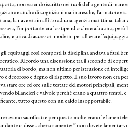
aporto, non essendo iscritto nei ruoli della gente di mare e
gazione e anche di cognizioni marinaresche, l’armatore era i
riana, la nave era in affitto ad una agenzia marittima itali
ressava, l’importante era lo stipendio che era buono, però l
lire, e priva di accessori moderni per allievare l’equipaggio
gli equipaggi così composti la disciplina andava a farsi b
cratico. Ricordo una discussione tra il secondo di coperta
uatoria di bordo, ma non ultimo per istruzione ed intellig
ro è decoroso e degno di rispetto. Il suo lavoro non era p
va stare ore ed ore sulle testate dei motori principali, men
endo bilancieri e valvole perchè erano a quattro tempi, e a
ificante, tutto questo con un caldo insopportabile.
i eravamo sacrificati e per questo molte erano le lamentele
ndante ci disse scherzosamente: ” non dovete lamentarvi ne