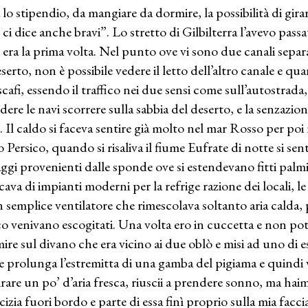
a lo stipendio, da mangiare da dormire, la possibilità di gi
e ci dice anche bravi”. Lo stretto di Gilbilterra l’avevo pass
 era la prima volta. Nel punto ove vi sono due canali separat
eserto, non è possibile vedere il letto dell’altro canale e q
scafi, essendo il traffico nei due sensi come sull’autostrad
edere le navi scorrere sulla sabbia del deserto, e la senzazion
. Il caldo si faceva sentire già molto nel mar Rosso per poi
 Persico, quando si risaliva il fiume Eufrate di notte si sent
aggi provenienti dalle sponde ove si estendevano fitti palmi
ava di impianti moderni per la refrige razione dei locali, l
n semplice ventilatore che rimescolava soltanto aria calda, p
co venivano escogitati. Una volta ero in cuccetta e non po
ire sul divano che era vicino ai due oblò e misi ad uno di es
 prolunga l’estremitta di una gamba del pigiama e quindi vi 
irare un po’ d’aria fresca, riuscii a prendere sonno, ma ha
cizia fuori bordo e parte di essa finì proprio sulla mia facci