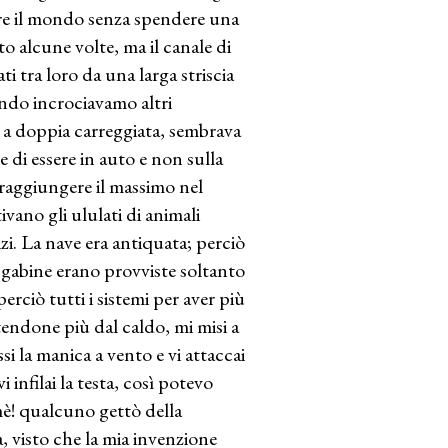
rare il mondo senza spendere una
ato alcune volte, ma il canale di
i tra loro da una larga striscia
uando incrociavamo altri
a, a doppia carreggiata, sembrava
e di essere in auto e non sulla
 raggiungere il massimo nel
ivano gli ululati di animali
zi. La nave era antiquata; perciò
e gabine erano provviste soltanto
erciò tutti i sistemi per aver più
tendone più dal caldo, mi misi a
si la manica a vento e vi attaccai
infilai la testa, così potevo
imè! qualcuno gettò della
a, visto che la mia invenzione