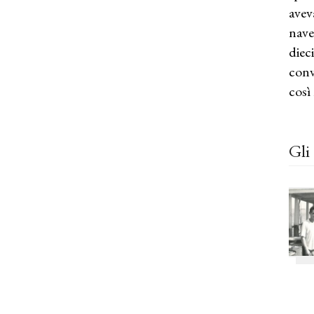
avev
nave
diec
conv
così
Gli 