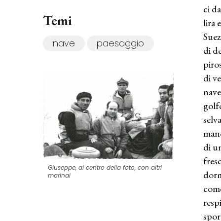
ci d
Temi
lira 
Suez
nave
paesaggio
di d
piro
di v
nave
golfo
selv
manc
di u
fres
Giuseppe, al centro della foto, con altri
dorm
marinai
come
resp
spor