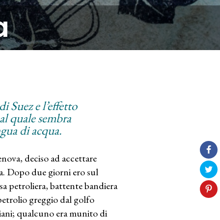
a
i Suez e l’effetto
al quale sembra
ingua di acqua.
nova, deciso ad accettare
a. Dopo due giorni ero sul
sa petroliera, battente bandiera
petrolio greggio dal golfo
liani; qualcuno era munito di