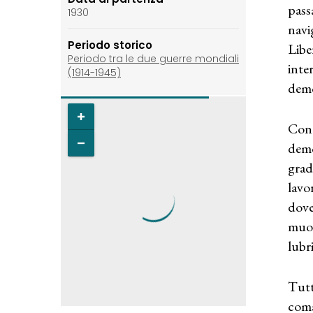
pass
1930
navi
Periodo storico
Libe
Periodo tra le due guerre mondiali
inte
(1914-1945)
demo
Con 
demo
grad
lavo
dove
muov
lubr
Tutt
coma