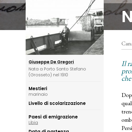
N
Cana
Il 
Giuseppe De Gregori
pro
Nata a Porto Santo Stefano
(Grosseto) nel 1910
che 
Mestieri
Dopo
marinaio
qual
Livello di scolarizzazione
tren
Paesi di emigrazione
ombr
Libia
Pers
Data di partenza