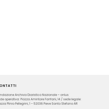
ONTATTI
ndazione Archivio Diaristico Nazionale – onlus
de operativa: Piazza Amintore Fanfani, 14 / sede legale:
azza Plinio Pellegrini, 1 – 52036 Pieve Santo Stefano AR