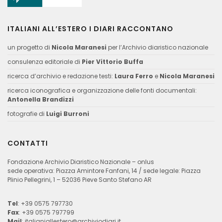
ITALIANI ALL’ESTERO I DIARI RACCONTANO
un progetto di
Nicola Maranesi
per l’Archivio diaristico nazionale
consulenza editoriale di
Pier Vittorio Buffa
ricerca d’archivio e redazione testi:
Laura Ferro
e
Nicola Maranesi
ricerca iconografica e organizzazione delle fonti documentali:
Antonella Brandizzi
fotografie di
Luigi Burroni
CONTATTI
Fondazione Archivio Diaristico Nazionale – onlus
sede operativa: Piazza Amintore Fanfani, 14 / sede legale: Piazza
Plinio Pellegrini, 1 – 52036 Pieve Santo Stefano AR
Tel
: +39 0575 797730
Fax
: +39 0575 797799
Mail
:
italianiallestero@archiviodiari.it