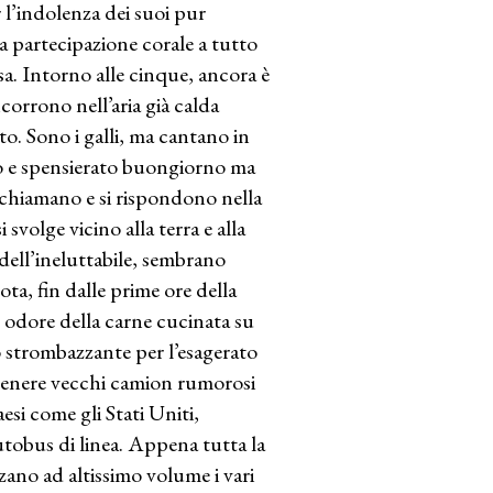
 l’indolenza dei suoi pur
a partecipazione corale a tutto
sa. Intorno alle cinque, ancora è
corrono nell’aria già calda
to. Sono i galli, ma cantano in
gro e spensierato buongiorno ma
i chiamano e si rispondono nella
volge vicino alla terra e alla
dell’ineluttabile, sembrano
ota, fin dalle prime ore della
 odore della carne cucinata su
ico strombazzante per l’esagerato
n genere vecchi camion rumorosi
si come gli Stati Uniti,
tobus di linea. Appena tutta la
zzano ad altissimo volume i vari