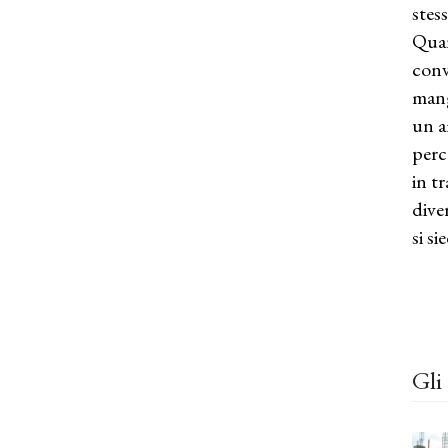
stes
Quan
conv
mang
un a
perc
in t
dive
si s
Gli 