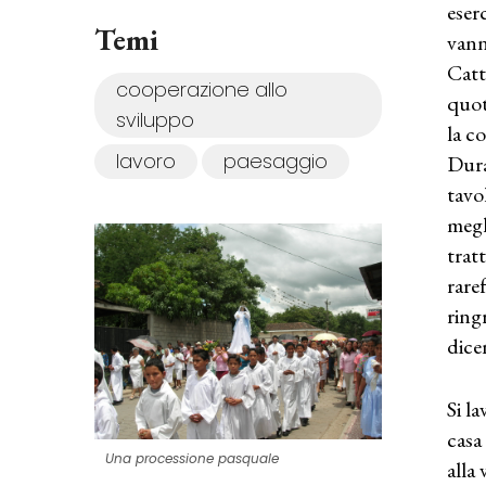
eser
Temi
vann
Catt
cooperazione allo
quot
sviluppo
la c
lavoro
paesaggio
Dura
tavo
megl
trat
raref
ring
dice
Si la
casa
Una processione pasquale
alla 