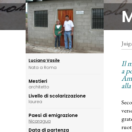
M
Juig
Luciana Vasile
Il 
Nata a Roma
a po
Ame
Mestieri
all
architetto
Livello di scolarizzazione
Seco
laurea
vers
Paesi di emigrazione
grate
Nicaragua
ruot
Data di partenza