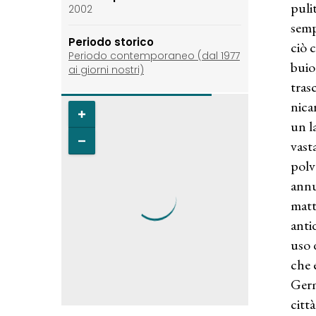
puli
2002
semp
Periodo storico
ciò 
Periodo contemporaneo (dal 1977
buio
ai giorni nostri)
tras
nica
un l
vast
polv
annu
matt
anti
uso 
che 
Germ
citt