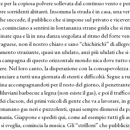
te per la copiosa polvere sollevata dal continuo vento e per
re sorridenti abitanti. Insomma la strada è in casa, una ver
che succede, il pubblico che si impone sul privato e vicever
, cominciano a sentirsi in lontananza strane grida che si rin
cinate qua e là in una danza sregolata al ritmo del forte ven
raguese, non il nostro chiaro e sano “chichirichì” di alle
amento straziante, quasi un ululato, anzi più ululati che s
a campagna di questo orizzontale mondo nica dove tutto si s
ere. Nel loro canto, la disperazione con la consapevolezza 
nciare a tutti una giornata di stenti e difficoltà. Segue a ru
ina accompagnandoti per il resto del giorno, il penetrante
diluviani barbecue a legna (non esiste il gas), e poi il traff
dei clacson, dei primi veicoli di gente che va a lavorare, i
emanano gas neri e puzzolenti, quasi sempre dismessi da pae
ania, Giappone e spediti qui, come ad esempio tutti gli au
à si sveglia, comincia la musica. Glí “strilloni” che pubblici