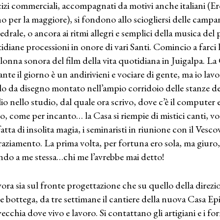
cizi commerciali, accompagnati da motivi anche italiani (E
o per la maggiore), si fondono allo sciogliersi delle campane 
edrale, o ancora ai ritmi allegri e semplici della musica d
idiane processioni in onore di vari Santi. Comincio a farci 
olonna sonora del film della vita quotidiana in Juigalpa. L
nte il giorno è un andirivieni e vociare di gente, ma io lavo
lo da disegno montato nell’ampio corridoio delle stanze de
io nello studio, dal quale ora scrivo, dove c’è il computer e
to, come per incanto… la Casa si riempie di mistici canti, v
atta di insolita magia, i seminaristi in riunione con il Vesco
raziamento. La prima volta, per fortuna ero sola, ma giuro, 
ndo a me stessa…chi me l’avrebbe mai detto!
vora sia sul fronte progettazione che su quello della direzion
 e bottega, da tre settimane il cantiere della nuova Casa Ep
vecchia dove vivo e lavoro. Si contattano gli artigiani e i for