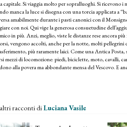
sa capitale. Si viaggia molto per sopralluoghi. Si ricevono i 
do manca la luce si disegna con una torcia applicata a “ba
ersa amabilmente durante i pasti canonici con il Monsignor
iare con noi. Qui vige la generosa consuetudine dell’aggiu
mico in più. Anzi, meglio, viste le distanze rese ancora più 
orsi, vengono accolti, anche per la notte, molti pellegrini d
rasferimento, più raramente laici. Come una Antica Posta, s
rsi mezzi di locomozione: piedi, biciclette, moto, cavalli, ca
iedono alla povera ma abbondante mensa del Vescovo. E anco
altri racconti di
Luciana Vasile