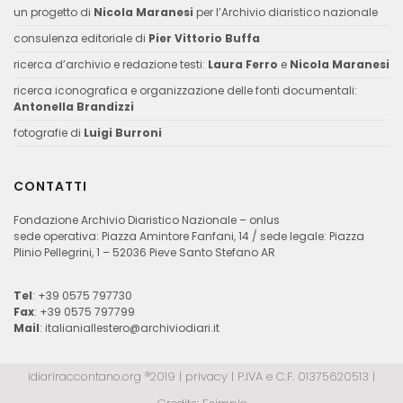
un progetto di
Nicola Maranesi
per l’Archivio diaristico nazionale
consulenza editoriale di
Pier Vittorio Buffa
ricerca d’archivio e redazione testi:
Laura Ferro
e
Nicola Maranesi
ricerca iconografica e organizzazione delle fonti documentali:
Antonella Brandizzi
fotografie di
Luigi Burroni
CONTATTI
Fondazione Archivio Diaristico Nazionale – onlus
sede operativa: Piazza Amintore Fanfani, 14 / sede legale: Piazza
Plinio Pellegrini, 1 – 52036 Pieve Santo Stefano AR
Tel
: +39 0575 797730
Fax
: +39 0575 797799
Mail
:
italianiallestero@archiviodiari.it
idiariraccontano.org ®2019 |
privacy
| P.IVA e C.F. 01375620513 |