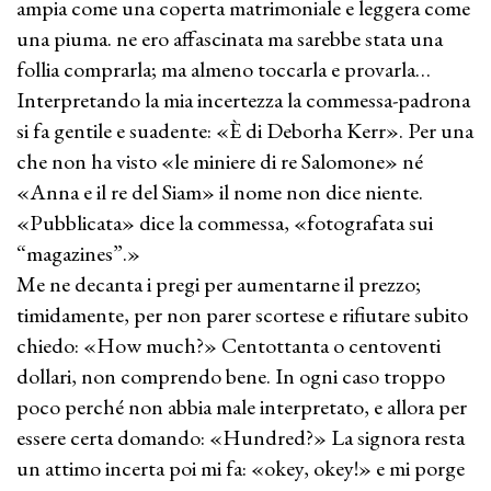
ampia come una coperta matrimoniale e leggera come
una piuma. ne ero affascinata ma sarebbe stata una
follia comprarla; ma almeno toccarla e provarla…
Interpretando la mia incertezza la commessa-padrona
si fa gentile e suadente: «È di Deborha Kerr». Per una
che non ha visto «le miniere di re Salomone» né
«Anna e il re del Siam» il nome non dice niente.
«Pubblicata» dice la commessa, «fotografata sui
“magazines”.»
Me ne decanta i pregi per aumentarne il prezzo;
timidamente, per non parer scortese e rifiutare subito
chiedo: «How much?» Centottanta o centoventi
dollari, non comprendo bene. In ogni caso troppo
poco perché non abbia male interpretato, e allora per
essere certa domando: «Hundred?» La signora resta
un attimo incerta poi mi fa: «okey, okey!» e mi porge