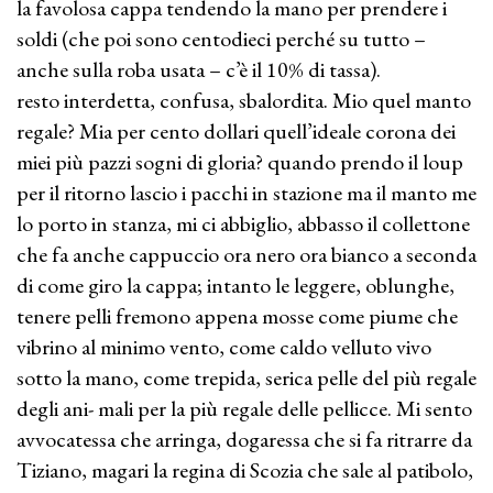
la favolosa cappa tendendo la mano per prendere i
soldi (che poi sono centodieci perché su tutto –
anche sulla roba usata – c’è il 10% di tassa).
resto interdetta, confusa, sbalordita. Mio quel manto
regale? Mia per cento dollari quell’ideale corona dei
miei più pazzi sogni di gloria? quando prendo il loup
per il ritorno lascio i pacchi in stazione ma il manto me
lo porto in stanza, mi ci abbiglio, abbasso il collettone
che fa anche cappuccio ora nero ora bianco a seconda
di come giro la cappa; intanto le leggere, oblunghe,
tenere pelli fremono appena mosse come piume che
vibrino al minimo vento, come caldo velluto vivo
sotto la mano, come trepida, serica pelle del più regale
degli ani- mali per la più regale delle pellicce. Mi sento
avvocatessa che arringa, dogaressa che si fa ritrarre da
Tiziano, magari la regina di Scozia che sale al patibolo,