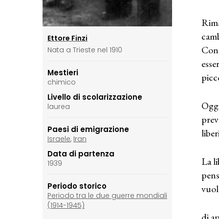
Rima
camb
Ettore Finzi
Cons
Nata a Trieste nel 1910
esse
Mestieri
picc
chimico
Livello di scolarizzazione
Oggi
laurea
prev
Paesi di emigrazione
liber
Israele
,
Iran
Data di partenza
La l
1939
pens
Periodo storico
vuol
Periodo tra le due guerre mondiali
(1914-1945)
di a