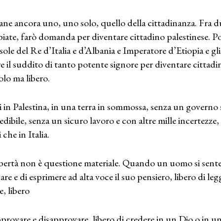
ne ancora uno, uno solo, quello della cittadinanza. Fra du
iate, farò domanda per diventare cittadino palestinese. Poi
ole del Re d’Italia e d’Albania e Imperatore d’Etiopia e gli
re il suddito di tanto potente signore per diventare cittadi
olo ma libero.
 in Palestina, in una terra in sommossa, senza un governo 
edibile, senza un sicuro lavoro e con altre mille incertezze,
i che in Italia.
ibertà non è questione materiale. Quando un uomo si sente 
are e di esprimere ad alta voce il suo pensiero, libero di le
e, libero
pprovare e disapprovare, libero di credere in un Dio o in un