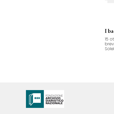
I b
15 o
brev
Solel.