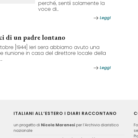
perché, sentii solamente la
voce di...
Leggi
aci di un padre lontano
ttobre [1944] Ieri sera abbiamo avuto una
e riunione in casa del direttore locale della
..
Leggi
ITALIANI ALL’ESTERO I DIARI RACCONTANO
C
un progetto di
Nicola Maranesi
per l’Archivio diaristico
Fo
nazionale
se
Pi