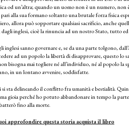
tica od un’altra; quando un uomo non è un numero, non è
e pari alla sua formano soltanto una brutale forza fisica esp
iero, allora può sopportare qualsiasi sacrificio, anche quel
i dagli inglesi, cioè la rinuncia ad un nostro Stato, tutto e
li inglesi sanno governare e, se da una parte tolgono, dall
edere ad un popolo la libertà di disapprovare, questo lo sa
non bisogna mai togliere né all’individuo, né al popolo la s
nno, in un lontano avvenire, soddisfatte.
 si sta delineando il conflitto fra umanità e bestialità. Qu
 ma gioia perché ho potuto abbandonare in tempo la parte 
atterò fino alla morte.
uoi approfondire questa storia acquista il libro