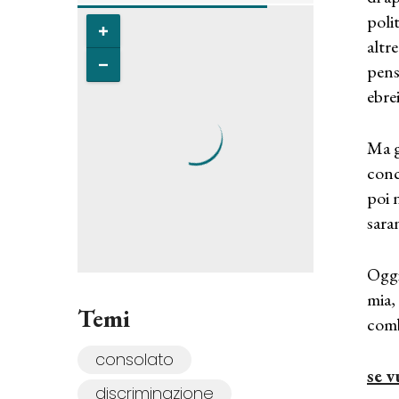
poli
altr
pens
ebre
Ma g
conc
poi 
sara
Oggi
mia,
Temi
comb
consolato
se v
discriminazione