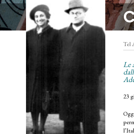
C
Tel 
Le 
dall
Ade
23 g
Oggi
perm
l’Ita