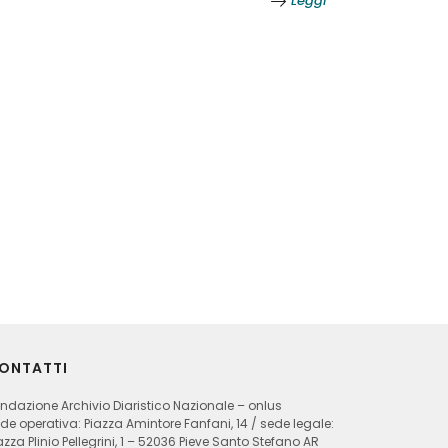
Leggi
ONTATTI
ndazione Archivio Diaristico Nazionale – onlus
de operativa: Piazza Amintore Fanfani, 14 / sede legale:
azza Plinio Pellegrini, 1 – 52036 Pieve Santo Stefano AR