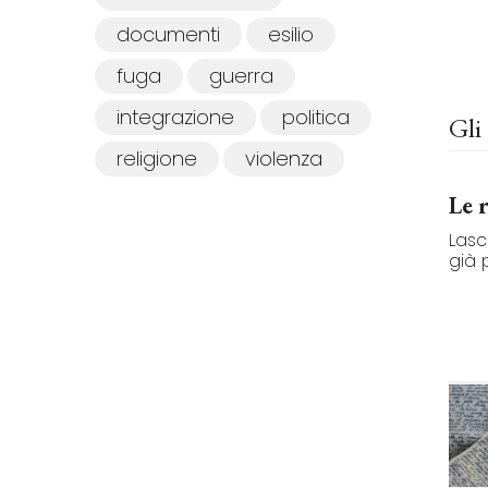
documenti
esilio
fuga
guerra
integrazione
politica
Gli 
religione
violenza
Le 
Lasci
già 