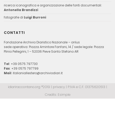
ricerca iconografica e organizzazione delle fonti documentali:
Antonella Brandizzi
fotografie di
Luigi Burroni
CONTATTI
Fondazione Archivio Diaristico Nazionale – onlus
sede operativa: Piazza Amintore Fanfani, 14 / sede legale: Piazza
Plinio Pellegrini, 1 – 52036 Pieve Santo Stefano AR
Tel
: +39 0575 797730
Fax
: +39 0575 797799
Mail
:
italianiallestero@archiviodiari.it
idiariraccontano.org ®2019 |
privacy
| P.IVA e C.F. 01375620513 |
Credits:
Esimple