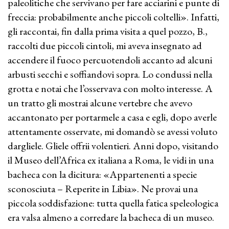
paleolitiche che servivano per fare acciarini e punte di
freccia: probabilmente anche piccoli coltelli». Infatti,
gli raccontai, fin dalla prima visita a quel pozzo, B.,
raccolti due piccoli cintoli, mi aveva insegnato ad
accendere il fuoco percuotendoli accanto ad alcuni
arbusti secchi e soffiandovi sopra. Lo condussi nella
grotta e notai che l’osservava con molto interesse. A
un tratto gli mostrai alcune vertebre che avevo
accantonato per portarmele a casa e egli, dopo averle
attentamente osservate, mi domandò se avessi voluto
dargliele. Gliele offrii volentieri. Anni dopo, visitando
il Museo dell’Africa ex italiana a Roma, le vidi in una
bacheca con la dicitura: «Appartenenti a specie
sconosciuta – Reperite in Libia». Ne provai una
piccola soddisfazione: tutta quella fatica speleologica
era valsa almeno a corredare la bacheca di un museo.