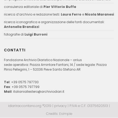
consulenza editoriale di
Pier Vittorio Buffa
ricerca d’archivio e redazione testi:
Laura Ferro
e
Nicola Maranesi
ricerca iconografica e organizzazione delle fonti documentali:
Antonella Brandizzi
fotografie di
Luigi Burroni
CONTATTI
Fondazione Archivio Diaristico Nazionale – onlus
sede operativa: Piazza Amintore Fanfani, 14 / sede legale: Piazza
Plinio Pellegrini, 1 – 52036 Pieve Santo Stefano AR
Tel
: +39 0575 797730
Fax
: +39 0575 797799
Mail
:
italianiallestero@archiviodiari.it
idiariraccontano.org ®2019 |
privacy
| P.IVA e C.F. 01375620513 |
Credits:
Esimple